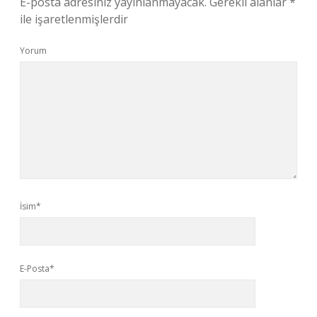
E-posta adresiniz yayınlanmayacak.
Gerekli alanlar
*
ile işaretlenmişlerdir
Yorum
İsim*
E-Posta*