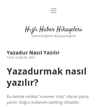
menüyü
Anasayfa
aç
Gizlilik Politikası
Hızlı Haber Hikayeleri
Yasal Uyarı
Güncel bilgilerle dünyaya bağlan!
Hakkımızda
Yazadur Nasıl Yazılır
Tarih: Aralık 28, 2024
Yazadurmak nasıl
yazılır?
Bu kelime sıklıkla “summer stop” olarak yanlış
yazılır. Doğru kullanımı spelling olmalıdır.