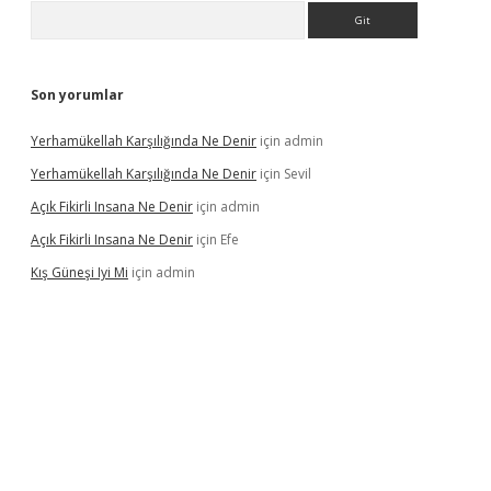
Arama
Son yorumlar
Yerhamükellah Karşılığında Ne Denir
için
admin
Yerhamükellah Karşılığında Ne Denir
için
Sevil
Açık Fikirli Insana Ne Denir
için
admin
Açık Fikirli Insana Ne Denir
için
Efe
Kış Güneşi Iyi Mi
için
admin
riş