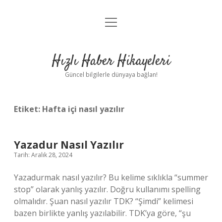
menüyü
Anasayfa
aç
Gizlilik Politikası
Hızlı Haber Hikayeleri
Yasal Uyarı
Güncel bilgilerle dünyaya bağlan!
Hakkımızda
Etiket:
Hafta içi nasıl yazılır
Yazadur Nasıl Yazılır
Tarih: Aralık 28, 2024
Yazadurmak nasıl yazılır? Bu kelime sıklıkla “summer
stop” olarak yanlış yazılır. Doğru kullanımı spelling
olmalıdır. Şuan nasıl yazılır TDK? “Şimdi” kelimesi
bazen birlikte yanlış yazılabilir. TDK’ya göre, “şu