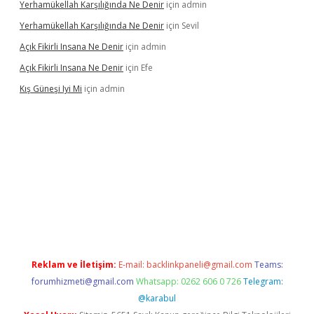
Yerhamükellah Karşılığında Ne Denir
için
admin
Yerhamükellah Karşılığında Ne Denir
için
Sevil
Açık Fikirli Insana Ne Denir
için
admin
Açık Fikirli Insana Ne Denir
için
Efe
Kış Güneşi Iyi Mi
için
admin
ş
Reklam ve İletişim:
E-mail:
backlinkpaneli@gmail.com
Teams:
forumhizmeti@gmail.com
Whatsapp: 0262 606 0 726
Telegram:
@karabul