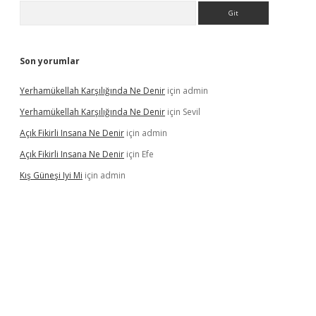
Arama
Son yorumlar
Yerhamükellah Karşılığında Ne Denir
için
admin
Yerhamükellah Karşılığında Ne Denir
için
Sevil
Açık Fikirli Insana Ne Denir
için
admin
Açık Fikirli Insana Ne Denir
için
Efe
Kış Güneşi Iyi Mi
için
admin
iriş