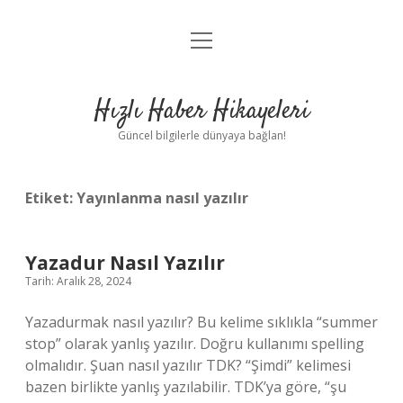
menüyü
Anasayfa
aç
Gizlilik Politikası
Hızlı Haber Hikayeleri
Yasal Uyarı
Güncel bilgilerle dünyaya bağlan!
Hakkımızda
Etiket:
Yayınlanma nasıl yazılır
Yazadur Nasıl Yazılır
Tarih: Aralık 28, 2024
Yazadurmak nasıl yazılır? Bu kelime sıklıkla “summer
stop” olarak yanlış yazılır. Doğru kullanımı spelling
olmalıdır. Şuan nasıl yazılır TDK? “Şimdi” kelimesi
bazen birlikte yanlış yazılabilir. TDK’ya göre, “şu