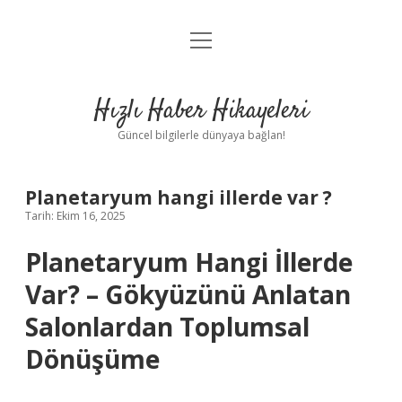
menüyü
Anasayfa
aç
Gizlilik Politikası
Hızlı Haber Hikayeleri
Yasal Uyarı
Güncel bilgilerle dünyaya bağlan!
Hakkımızda
Planetaryum hangi illerde var ?
Tarih: Ekim 16, 2025
Planetaryum Hangi İllerde
Var? – Gökyüzünü Anlatan
Salonlardan Toplumsal
Dönüşüme