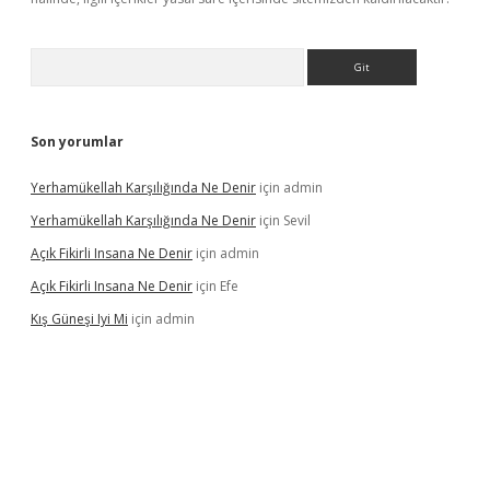
Arama
Son yorumlar
Yerhamükellah Karşılığında Ne Denir
için
admin
Yerhamükellah Karşılığında Ne Denir
için
Sevil
Açık Fikirli Insana Ne Denir
için
admin
Açık Fikirli Insana Ne Denir
için
Efe
Kış Güneşi Iyi Mi
için
admin
ilbet giriş