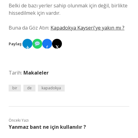
Belki de bazı yerler sahip olunmak için değil, birlikte
hissedilmek için vardır.
Buna da Göz Atın:
Kapadokya Kayseri'ye yakın mı ?
Paylaş:
✈
f
𝕏
Tarih:
Makaleler
bir
de
kapadokya
Önceki Yazı
Yanmaz bant ne için kullanılır ?