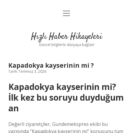
menüyü
Anasayfa
aç
Gizlilik Politikası
Hızlı Haber Hikayeleri
Yasal Uyarı
Güncel bilgilerle dünyaya bağlan!
Hakkımızda
Kapadokya kayserinin mi ?
Tarih: Temmuz 3, 2026
Kapadokya kayserinin mi?
İlk kez bu soruyu duyduğum
an
Değerli ziyaretçiler, Gundemekspres ekibi bu
yazısında “Kapadokya kayserinin mi” konusunu tüm