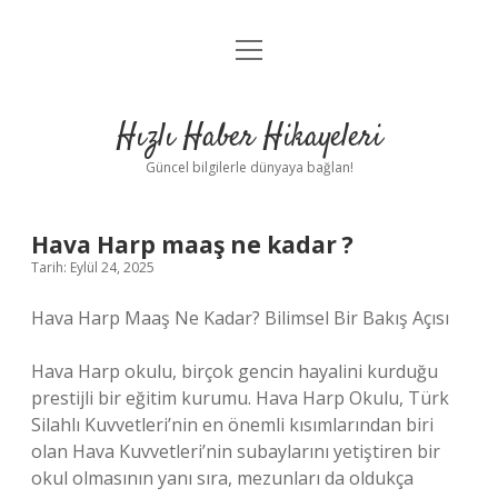
menüyü
Anasayfa
aç
Gizlilik Politikası
Hızlı Haber Hikayeleri
Yasal Uyarı
Güncel bilgilerle dünyaya bağlan!
Hakkımızda
Hava Harp maaş ne kadar ?
Tarih: Eylül 24, 2025
Hava Harp Maaş Ne Kadar? Bilimsel Bir Bakış Açısı
Hava Harp okulu, birçok gencin hayalini kurduğu
prestijli bir eğitim kurumu. Hava Harp Okulu, Türk
Silahlı Kuvvetleri’nin en önemli kısımlarından biri
olan Hava Kuvvetleri’nin subaylarını yetiştiren bir
okul olmasının yanı sıra, mezunları da oldukça