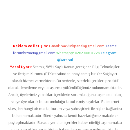
ilbet giriş
Reklam ve İletişim:
E-mail:
backlinkpaneli@gmail.com
Teams:
forumhizmeti@gmail.com
Whatsapp: 0262 606 0 726
Telegram:
@karabul
Yasal Uyarı:
Sitemiz, 5651 Sayılı Kanun gereğince Bilgi Teknolojileri
ve İletişim Kurumu (BTK) tarafından onaylanmış bir Yer Sağlayıcı
olarak hizmet vermektedir. Bu nedenle, sitedeki içerikleri proaktif
olarak denetleme veya araştırma yükümlülüğümüz bulunmamaktadır.
Ancak, üyelerimiz yazdıkları içeriklerin sorumluluğunu taşımakta olup,
siteye üye olarak bu sorumluluğu kabul etmiş sayılırlar. Bu internet
sitesi, herhangi bir marka, kurum veya şahıs şirketi ile hiçbir bağlantısı
bulunmamaktadır. Sitede yalnızca kendi hazırladığımız makaleler
paylaşılmaktadır. Burada yer alan içerikler haber niteliği taşımamakta
olup, gerçek kurum ve kişiler hakkında paylaşım yapılmamaktadır.