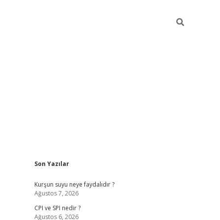
Sidebar
Son Yazılar
ilbet giriş
Kurşun suyu neye faydalıdır ?
Ağustos 7, 2026
CPI ve SPI nedir ?
Ağustos 6, 2026