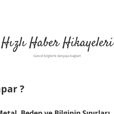
Hızlı Haber Hikayeleri
Güncel bilgilerle dünyaya bağlan!
apar ?
etal, Beden ve Bilginin Sınırları