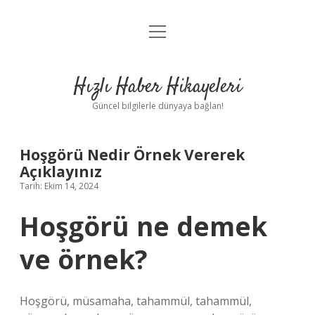
menüyü
Anasayfa
aç
Gizlilik Politikası
Hızlı Haber Hikayeleri
Yasal Uyarı
Güncel bilgilerle dünyaya bağlan!
Hakkımızda
Hoşgörü Nedir Örnek Vererek
Açıklayınız
Tarih: Ekim 14, 2024
Hoşgörü ne demek
ve örnek?
Hoşgörü, müsamaha, tahammül, tahammül,