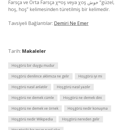
Farsça ve Orta Farsça χʷoş veya χoş خوش “güzel,
hoş, hoş” kelimesinden türetilmiş bir kelimedir.
Tavsiyeli Bağlantılar:
Demiri Ne Emer
Tarih:
Makaleler
Hoşgörü bir duygu mudur
Hoşgörü denilince aklımıza ne gelir
Hoşgörü iyi mi
Hoşgörü nasıl anlatılır
Hoşgörü nasıl yazılır
Hoşgörü ne demek cümle
Hoşgörü ne demek dini
Hoşgörü ne demek ve örnek
Hoşgörü nedir konuşma
Hoşgörü nedir Wikipedia
Hoşgörü nereden gelir
Hoşgörülü bir insan nasıl olur