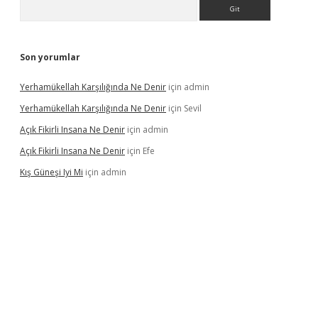
Arama
Son yorumlar
Yerhamükellah Karşılığında Ne Denir
için
admin
Yerhamükellah Karşılığında Ne Denir
için
Sevil
Açık Fikirli Insana Ne Denir
için
admin
Açık Fikirli Insana Ne Denir
için
Efe
Kış Güneşi Iyi Mi
için
admin
ş