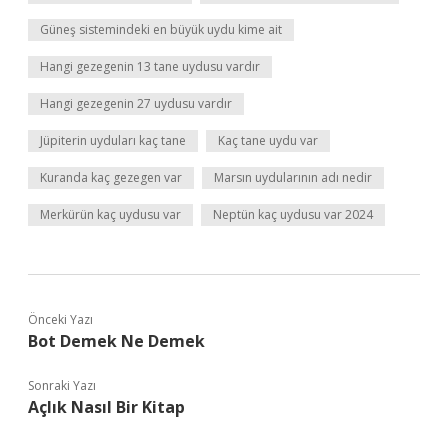
Güneş sistemindeki en büyük uydu kime ait
Hangi gezegenin 13 tane uydusu vardır
Hangi gezegenin 27 uydusu vardır
Jüpiterin uyduları kaç tane
Kaç tane uydu var
Kuranda kaç gezegen var
Marsın uydularının adı nedir
Merkürün kaç uydusu var
Neptün kaç uydusu var 2024
Önceki Yazı
Bot Demek Ne Demek
Sonraki Yazı
Açlık Nasıl Bir Kitap