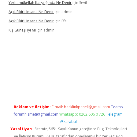
Yerhamükellah Karşılığında Ne Denir
için
Sevil
Açık Fikirli Insana Ne Denir
için
admin
Açık Fikirli Insana Ne Denir
için
Efe
Kış Güneşi Iyi Mi
için
admin
bet giriş
Reklam ve İletişim:
E-mail:
backlinkpaneli@gmail.com
Teams:
forumhizmeti@gmail.com
Whatsapp: 0262 606 0 726
Telegram:
@karabul
Yasal Uyarı:
Sitemiz, 5651 Sayılı Kanun gereğince Bilgi Teknolojileri
ve İletişim Kurumu (BTK) tarafından onaylanmış bir Yer Sağlayıcı