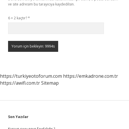
ve site adresim bu tarayıcıya kaydedilsin.
6 + 2 kaçtır?
*
https://turkiyeotoforum.com
https://emkadrone.com.tr
https://awifi.com.tr
Sitemap
Sidebar
Son Yazılar
Kurşun suyu neye faydalıdır ?