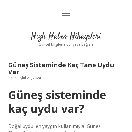
menüyü
Anasayfa
aç
Gizlilik Politikası
Hızlı Haber Hikayeleri
Yasal Uyarı
Güncel bilgilerle dünyaya bağlan!
Hakkımızda
Güneş Sisteminde Kaç Tane Uydu
Var
Tarih: Eylül 21, 2024
Güneş sisteminde
kaç uydu var?
Doğal uydu, en yaygın kullanımıyla, Güneş