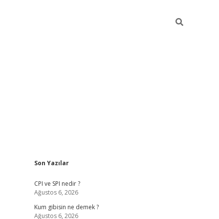
Sidebar
Son Yazılar
ilbet giriş
CPI ve SPI nedir ?
Ağustos 6, 2026
Kum gibisin ne demek ?
Ağustos 6, 2026