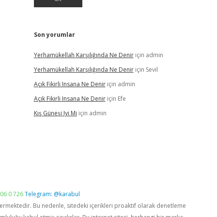
Son yorumlar
Yerhamükellah Karşılığında Ne Denir
için
admin
Yerhamükellah Karşılığında Ne Denir
için
Sevil
Açık Fikirli Insana Ne Denir
için
admin
Açık Fikirli Insana Ne Denir
için
Efe
Kış Güneşi Iyi Mi
için
admin
06 0 726
Telegram: @karabul
vermektedir. Bu nedenle, sitedeki içerikleri proaktif olarak denetleme