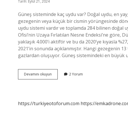
Tarih: Eylül 21, 2024
Güneş sisteminde kaç uydu var? Doğal uydu, en yayg
gezegenin veya küçük bir cismin yörüngesinde döne
uydu sistemi vardır ve toplamda 284 bilinen doğal uy
Ofisi’nin Uzaya Fırlatılan Nesne Endeksi’ne göre, 
yaklaşık 4.000’i aktiftir ve bu da 2020’ye kıyasla %27
2021’in sonunda açıklanmıştır. Hangi gezegenin 13
gazlardan oluşuyor. Güneş sistemindeki en büyük u
Güneş
Devamını okuyun
2 Yorum
Sisteminde
Kaç
Tane
Uydu
Var
https://turkiyeotoforum.com
https://emkadrone.co