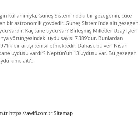
ın kullanımıyla, Güneş Sistemi’ndeki bir gezegenin, cüce
n bir astronomik gövdedir. Güneş Sistemi’nde altı gezegen
du vardır. Kaç tane uydu var? Birleşmiş Milletler Uzay İşleri
Dünya yörüngesindeki uydu sayısı 7.389’dur. Bunlardan
,97’lik bir artışı temsil etmektedir. Dahası, bu veri Nisan
 tane uydusu vardır? Neptün’ün 13 uydusu var. Bu gezegen
ydu kime ait?…
m.tr
https://awifi.com.tr
Sitemap