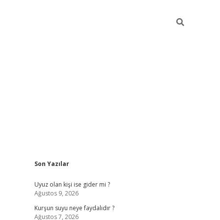
Sidebar
Son Yazılar
ilbet giriş
Uyuz olan kişi ise gider mi ?
Ağustos 9, 2026
Kurşun suyu neye faydalıdır ?
Ağustos 7, 2026