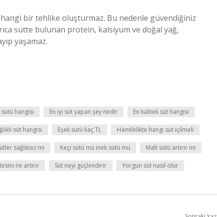
erhangi bir tehlike oluşturmaz. Bu nedenle güvendiğiniz
yrıca sütte bulunan protein, kalsiyum ve doğal yağ,
ayıp yaşamaz.
 sütü hangisi
En iyi süt yapan şey nedir
En kaliteli süt hangisi
ğlıklı süt hangisi
Eşek sütü kaç TL
Hamilelikte hangi süt içilmeli
ütler sağlıksız mı
Keçi sütü mü inek sütü mü
Malt sütü artırır mı
tesini ne artırır
Süt neyi güçlendirir
Yorgun süt nasıl olur
Sonraki Yaz