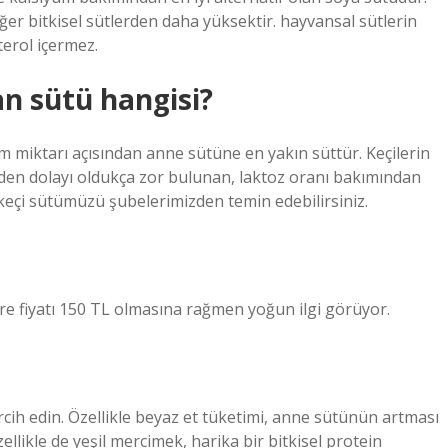
iğer bitkisel sütlerden daha yüksektir. hayvansal sütlerin
erol içermez.
n sütü hangisi?
 miktarı açısından anne sütüne en yakın süttür. Keçilerin
den dolayı oldukça zor bulunan, laktoz oranı bakımından
 keçi sütümüzü şubelerimizden temin edebilirsiniz.
itre fiyatı 150 TL olmasına rağmen yoğun ilgi görüyor.
ercih edin. Özellikle beyaz et tüketimi, anne sütünün artması
ellikle de yeşil mercimek, harika bir bitkisel protein