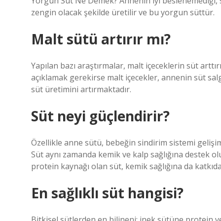
Yorgun Süt Ne Demek? Annenin iyi beslenemediği, st
zengin olacak şekilde üretilir ve bu yorgun süttür.
Malt sütü artırır mı?
Yapılan bazı araştırmalar, malt içeceklerin süt arttı
açıklamak gerekirse malt içecekler, annenin süt sa
süt üretimini artırmaktadır.
Süt neyi güçlendirir?
Özellikle anne sütü, bebeğin sindirim sistemi gelişi
Süt aynı zamanda kemik ve kalp sağlığına destek olur
protein kaynağı olan süt, kemik sağlığına da katkıd
En sağlıklı süt hangisi?
Bitkisel sütlerden en bilineni; inek sütüne protein 