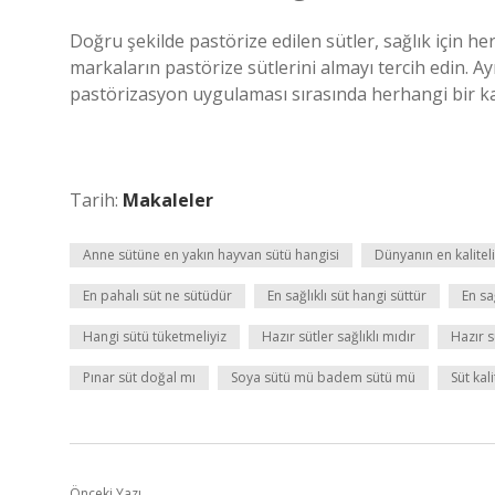
Doğru şekilde pastörize edilen sütler, sağlık için h
markaların pastörize sütlerini almayı tercih edin. A
pastörizasyon uygulaması sırasında herhangi bir k
Tarih:
Makaleler
Anne sütüne en yakın hayvan sütü hangisi
Dünyanın en kaliteli
En pahalı süt ne sütüdür
En sağlıklı süt hangi süttür
En sa
Hangi sütü tüketmeliyiz
Hazır sütler sağlıklı mıdır
Hazır s
Pınar süt doğal mı
Soya sütü mü badem sütü mü
Süt kali
Önceki Yazı