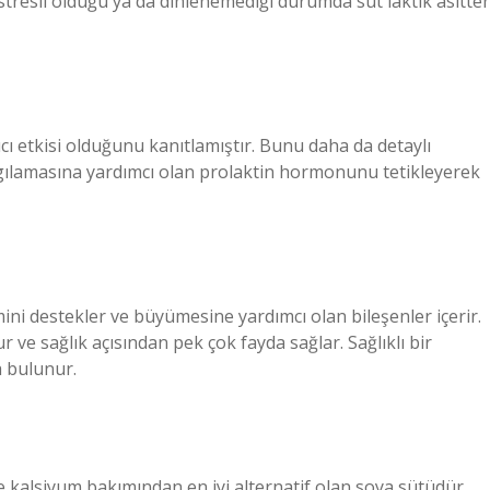
resli olduğu ya da dinlenemediği durumda süt laktik asitte
rıcı etkisi olduğunu kanıtlamıştır. Bunu daha da detaylı
lgılamasına yardımcı olan prolaktin hormonunu tetikleyerek
mini destekler ve büyümesine yardımcı olan bileşenler içerir.
 ve sağlık açısından pek çok fayda sağlar. Sağlıklı bir
a bulunur.
ve kalsiyum bakımından en iyi alternatif olan soya sütüdür.