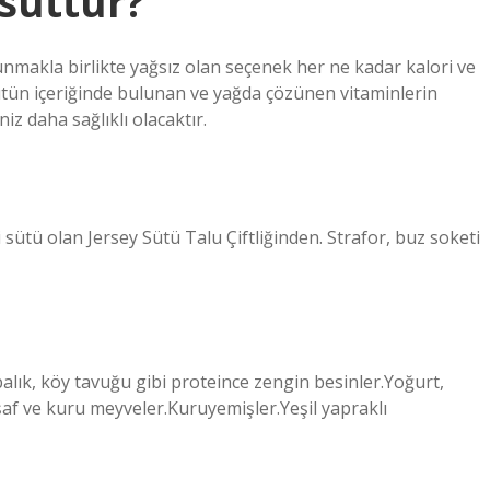
 süttür?
lunmakla birlikte yağsız olan seçenek her ne kadar kalori ve
sütün içeriğinde bulunan ve yağda çözünen vitaminlerin
iz daha sağlıklı olacaktır.
 sütü olan Jersey Sütü Talu Çiftliğinden. Strafor, buz soketi
balık, köy tavuğu gibi proteince zengin besinler.Yoğurt,
şaf ve kuru meyveler.Kuruyemişler.Yeşil yapraklı