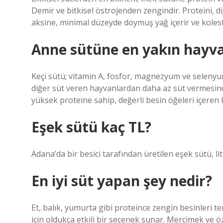
Demir ve bitkisel östrojenden zengindir. Proteini, d
aksine, minimal düzeyde doymuş yağ içerir ve kolest
Anne sütüne en yakın hayva
Keçi sütü; vitamin A, fosfor, magnezyum ve selenyum
diğer süt veren hayvanlardan daha az süt vermesin
yüksek proteine sahip, değerli besin öğeleri içeren
Eşek sütü kaç TL?
Adana’da bir besici tarafından üretilen eşek sütü, l
En iyi süt yapan şey nedir?
Et, balık, yumurta gibi proteince zengin besinleri t
için oldukça etkili bir seçenek sunar. Mercimek ve öz