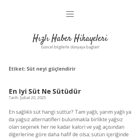
menüyü
Anasayfa
aç
Gizlilik Politikası
Hızlı Haber Hikayeleri
Yasal Uyarı
Güncel bilgilerle dünyaya bağlan!
Hakkımızda
Etiket:
Süt neyi güçlendirir
En Iyi Süt Ne Sütüdür
Tarih: Şubat 20, 2025
En sağlıklı süt hangi süttür? Tam yağlı, yarım yağlı ya
da yağsız alternatifleri bulunmakla birlikte yağsız
olan seçenek her ne kadar kalori ve yağ açısından
diğerlerine göre daha hafif de olsa; sütün içeriğinde