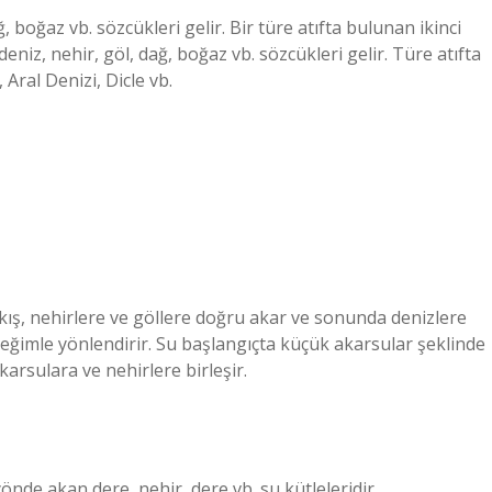
, boğaz vb. sözcükleri gelir. Bir türe atıfta bulunan ikinci
 deniz, nehir, göl, dağ, boğaz vb. sözcükleri gelir. Türe atıfta
 Aral Denizi, Dicle vb.
ış, nehirlere ve göllere doğru akar ve sonunda denizlere
r eğimle yönlendirir. Su başlangıçta küçük akarsular şeklinde
rsulara ve nehirlere birleşir.
 yönde akan dere, nehir, dere vb. su kütleleridir.