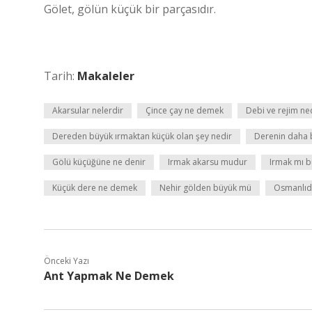
Gölet, gölün küçük bir parçasıdır.
Tarih:
Makaleler
Akarsular nelerdir
Çince çay ne demek
Debi ve rejim ne
Dereden büyük ırmaktan küçük olan şey nedir
Derenin daha 
Gölü küçüğüne ne denir
Irmak akarsu mudur
Irmak mı b
Küçük dere ne demek
Nehir gölden büyük mü
Osmanlıd
Önceki Yazı
Ant Yapmak Ne Demek