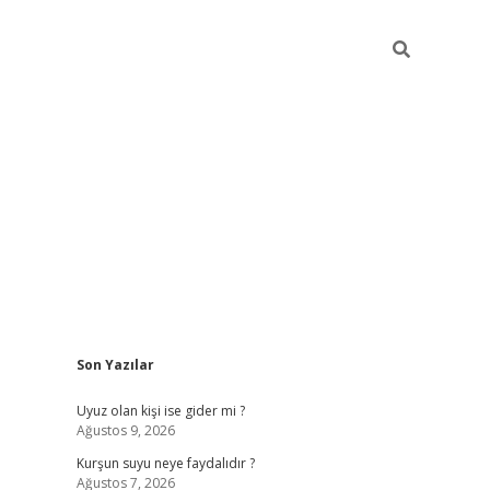
Sidebar
Son Yazılar
ilbet giriş
Uyuz olan kişi ise gider mi ?
Ağustos 9, 2026
Kurşun suyu neye faydalıdır ?
Ağustos 7, 2026