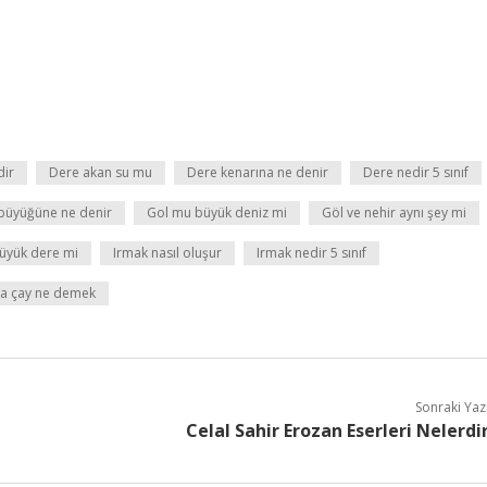
dir
Dere akan su mu
Dere kenarına ne denir
Dere nedir 5 sınıf
büyüğüne ne denir
Gol mu büyük deniz mi
Göl ve nehir aynı şey mi
üyük dere mi
Irmak nasıl oluşur
Irmak nedir 5 sınıf
a çay ne demek
Sonraki Yaz
Celal Sahir Erozan Eserleri Nelerdi