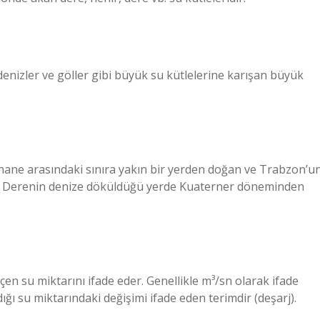
denizler ve göller gibi büyük su kütlelerine karışan büyük
ne arasındaki sınıra yakın bir yerden doğan ve Trabzon’u
ir. Derenin denize döküldüğü yerde Kuaterner döneminden
n su miktarını ifade eder. Genellikle m³/sn olarak ifade
ıdığı su miktarındaki değişimi ifade eden terimdir (deşarj).