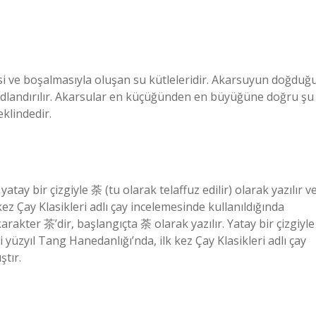
si ve boşalmasıyla oluşan su kütleleridir. Akarsuyun doğduğ
k adlandırılır. Akarsular en küçüğünden en büyüğüne doğru şu
eklindedir.
atay bir çizgiyle 荼 (tu olarak telaffuz edilir) olarak yazılır v
kez Çay Klasikleri adlı çay incelemesinde kullanıldığında
arakter 茶’dir, başlangıçta 荼 olarak yazılır. Yatay bir çizgiyle
nci yüzyıl Tang Hanedanlığı’nda, ilk kez Çay Klasikleri adlı çay
ştır.