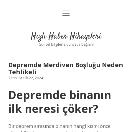
menüyü
Anasayfa
aç
Gizlilik Politikası
Hızlı Haber Hikayeleri
Yasal Uyarı
Güncel bilgilerle dünyaya bağlan!
Hakkımızda
Depremde Merdiven Boşluğu Neden
Tehlikeli
Tarih: Aralık 22, 2024
Depremde binanın
ilk neresi çöker?
Bir deprem sırasında binanın hangi kısmı önce