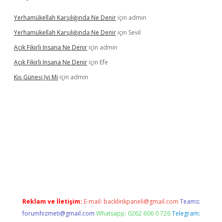
Yerhamükellah Karşılığında Ne Denir
için
admin
Yerhamükellah Karşılığında Ne Denir
için
Sevil
Açık Fikirli Insana Ne Denir
için
admin
Açık Fikirli Insana Ne Denir
için
Efe
Kış Güneşi Iyi Mi
için
admin
lbet giriş
Reklam ve İletişim:
E-mail:
backlinkpaneli@gmail.com
Teams:
forumhizmeti@gmail.com
Whatsapp: 0262 606 0 726
Telegram: