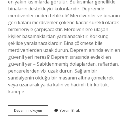
en yakın kısımlarda görülür. Bu kısımlar genellikle
binaların destekleyici kolonlarıdır. Depremde
merdivenler neden tehlikeli? Merdivenler ve binanın
geri kalanı merdivenler çökene kadar sürekli olarak
birbirleriyle çarpışacaktır. Merdivenlere ulaşan
kişiler basamaklardan yaralanacaktır. Korkunç
şekilde yaralanacaklardır. Bina çökmese bile
merdivenlerden uzak durun. Deprem anında evin en
güvenli yeri neresi? Deprem sırasında evdeki en
güvenli yer – Sabitlenmemiş dolaplardan, raflardan,
pencerelerden vb. uzak durun. Sağlam bir
sandalyenin olduğu bir masanın altına çömelerek
veya uzanarak ya da kalın ve hacimli bir koltuk,
kanepe…
Depremde
Devamını okuyun
Yorum Bırak
Merdiven
Boşluğu
Neden