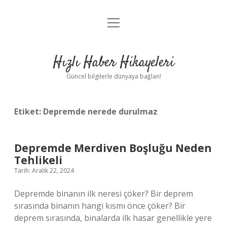
menüyü
Anasayfa
aç
Gizlilik Politikası
Hızlı Haber Hikayeleri
Yasal Uyarı
Güncel bilgilerle dünyaya bağlan!
Hakkımızda
Etiket:
Depremde nerede durulmaz
Depremde Merdiven Boşluğu Neden
Tehlikeli
Tarih: Aralık 22, 2024
Depremde binanın ilk neresi çöker? Bir deprem
sırasında binanın hangi kısmı önce çöker? Bir
deprem sırasında, binalarda ilk hasar genellikle yere