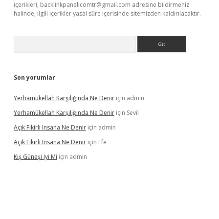
içerikleri,
backlinkpanelicomtr@gmail.com
adresine bildirmeniz
halinde, ilgili içerikler yasal süre içerisinde sitemizden kaldırılacaktır.
Arama
Son yorumlar
Yerhamükellah Karşılığında Ne Denir
için
admin
Yerhamükellah Karşılığında Ne Denir
için
Sevil
Açık Fikirli Insana Ne Denir
için
admin
Açık Fikirli Insana Ne Denir
için
Efe
Kış Güneşi Iyi Mi
için
admin