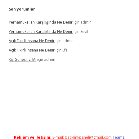
Son yorumlar
Yerhamükellah Karşılığında Ne Denir
için
admin
Yerhamükellah Karşılığında Ne Denir
için
Sevil
Açık Fikirli Insana Ne Denir
için
admin
Açık Fikirli Insana Ne Denir
için
Efe
Kış Güneşi Iyi Mi
için
admin
iş
Reklam ve İletişim:
E-mail:
backlinkpaneli@gmail.com
Teams: