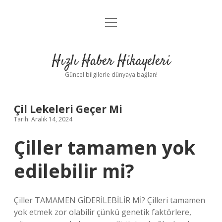
menüyü
Anasayfa
aç
Gizlilik Politikası
Hızlı Haber Hikayeleri
Yasal Uyarı
Güncel bilgilerle dünyaya bağlan!
Hakkımızda
Çil Lekeleri Geçer Mi
Tarih: Aralık 14, 2024
Çiller tamamen yok
edilebilir mi?
Çiller TAMAMEN GİDERİLEBİLİR Mİ? Çilleri tamamen
yok etmek zor olabilir çünkü genetik faktörlere,