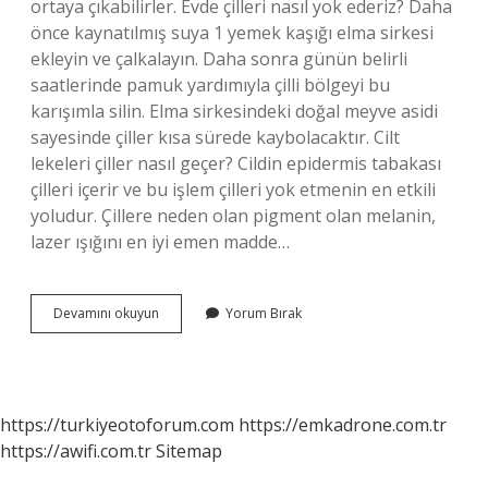
ortaya çıkabilirler. Evde çilleri nasıl yok ederiz? Daha
önce kaynatılmış suya 1 yemek kaşığı elma sirkesi
ekleyin ve çalkalayın. Daha sonra günün belirli
saatlerinde pamuk yardımıyla çilli bölgeyi bu
karışımla silin. Elma sirkesindeki doğal meyve asidi
sayesinde çiller kısa sürede kaybolacaktır. Cilt
lekeleri çiller nasıl geçer? Cildin epidermis tabakası
çilleri içerir ve bu işlem çilleri yok etmenin en etkili
yoludur. Çillere neden olan pigment olan melanin,
lazer ışığını en iyi emen madde…
Çil
Devamını okuyun
Yorum Bırak
Lekeleri
Geçer
Mi
https://turkiyeotoforum.com
https://emkadrone.com.tr
https://awifi.com.tr
Sitemap