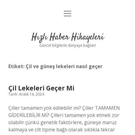
menüyü
Anasayfa
aç
Gizlilik Politikası
Hızlı Haber Hikayeleri
Yasal Uyarı
Güncel bilgilerle dünyaya bağlan!
Hakkımızda
Etiket:
Çil ve güneş lekeleri nasıl geçer
Çil Lekeleri Geçer Mi
Tarih: Aralık 14, 2024
Çiller tamamen yok edilebilir mi? Çiller TAMAMEN
GİDERİLEBİLİR Mİ? Çilleri tamamen yok etmek zor
olabilir çünkü genetik faktörlere, güneşe maruz
kalmaya ve cilt tipine bağlı olarak sıklıkla tekrar