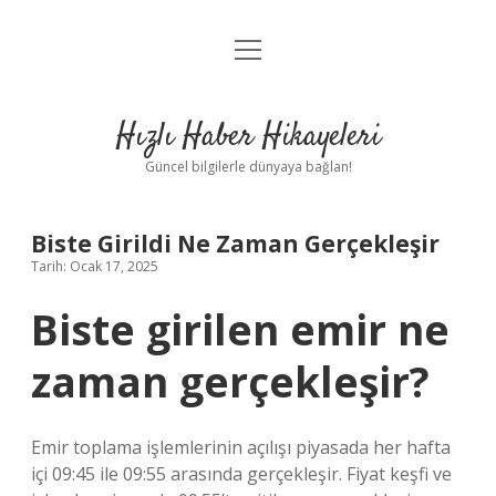
menüyü
Anasayfa
aç
Gizlilik Politikası
Hızlı Haber Hikayeleri
Yasal Uyarı
Güncel bilgilerle dünyaya bağlan!
Hakkımızda
Biste Girildi Ne Zaman Gerçekleşir
Tarih: Ocak 17, 2025
Biste girilen emir ne
zaman gerçekleşir?
Emir toplama işlemlerinin açılışı piyasada her hafta
içi 09:45 ile 09:55 arasında gerçekleşir. Fiyat keşfi ve