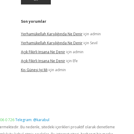
Son yorumlar
Yerhamükellah Karşılığında Ne Denir
için
admin
Yerhamükellah Karşılığında Ne Denir
için
Sevil
Açık Fikirli Insana Ne Denir
için
admin
Açık Fikirli Insana Ne Denir
için
Efe
Kış Güneşi Iyi Mi
için
admin
06 0 726
Telegram: @karabul
vermektedir. Bu nedenle, sitedeki içerikleri proaktif olarak denetleme