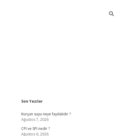
Sidebar
Son Yazılar
ilbet giriş
Kurşun suyu neye faydalıdır ?
Ağustos 7, 2026
CPI ve SPI nedir ?
Ağustos 6, 2026