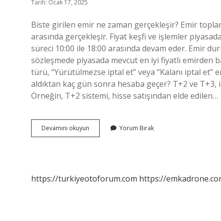
Tarih: Ocak 17, 2025
Biste girilen emir ne zaman gerçekleşir? Emir toplama
arasında gerçekleşir. Fiyat keşfi ve işlemler piyasad
süreci 10:00 ile 18:00 arasında devam eder. Emir dur
sözleşmede piyasada mevcut en iyi fiyatlı emirden 
türü, “Yürütülmezse iptal et” veya “Kalanı iptal et” e
aldıktan kaç gün sonra hesaba geçer? T+2 ve T+3, iş
Örneğin, T+2 sistemi, hisse satışından elde edilen…
Biste
Devamını okuyun
Yorum Bırak
Girildi
Ne
Zaman
Gerçekleşir
https://turkiyeotoforum.com
https://emkadrone.co