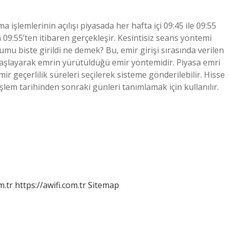
 işlemlerinin açılışı piyasada her hafta içi 09:45 ile 09:55
a 09:55’ten itibaren gerçekleşir. Kesintisiz seans yöntemi
umu biste girildi ne demek? Bu, emir girişi sırasında verilen
başlayarak emrin yürütüldüğü emir yöntemidir. Piyasa emri
mir geçerlilik süreleri seçilerek sisteme gönderilebilir. Hisse
lem tarihinden sonraki günleri tanımlamak için kullanılır.
m.tr
https://awifi.com.tr
Sitemap