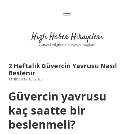
menüyü
Anasayfa
aç
Gizlilik Politikası
Hızlı Haber Hikayeleri
Yasal Uyarı
Güncel bilgilerle dünyaya bağlan!
Hakkımızda
2 Haftalık Güvercin Yavrusu Nasıl
Beslenir
Tarih: Ocak 13, 2025
Güvercin yavrusu
kaç saatte bir
beslenmeli?