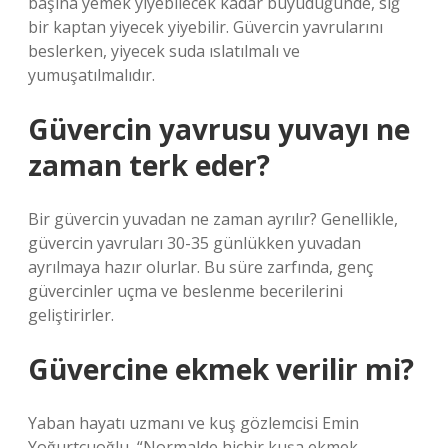
başına yemek yiyebilecek kadar büyüdüğünde, sığ
bir kaptan yiyecek yiyebilir. Güvercin yavrularını
beslerken, yiyecek suda ıslatılmalı ve
yumuşatılmalıdır.
Güvercin yavrusu yuvayı ne
zaman terk eder?
Bir güvercin yuvadan ne zaman ayrılır? Genellikle,
güvercin yavruları 30-35 günlükken yuvadan
ayrılmaya hazır olurlar. Bu süre zarfında, genç
güvercinler uçma ve beslenme becerilerini
geliştirirler.
Güvercine ekmek verilir mi?
Yaban hayatı uzmanı ve kuş gözlemcisi Emin
Yoğurtcuoğlu, “Normalde hiçbir kuşa ekmek