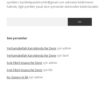
içerikleri,
backlinkpanelicomtr@gmail.com
adresine bildirmeniz
halinde, ilgili içerikler yasal süre içerisinde sitemizden kaldırılacaktır.
Arama
Son yorumlar
Yerhamükellah Karşılığında Ne Denir
için
admin
Yerhamükellah Karşılığında Ne Denir
için
Sevil
Açık Fikirli Insana Ne Denir
için
admin
Açık Fikirli Insana Ne Denir
için
Efe
Kış Güneşi Iyi Mi
için
admin