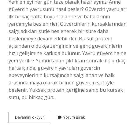
Yemlemeyi her gün taze olarak hazırlayınız. Anne
güvercin yavrusunu nasıl besler? Güvercin yavruları
ilk birkaç hafta boyunca anne ve babalarının
yardımıyla beslenirler. Güvercinlerin kursaklarından
salgıladıkları sütle beslenerek bir süre daha
beslenmeye devam edebilirler. Bu süt protein
açısından oldukça zengindir ve genç güvercinlerin
hızlı gelişimine katkıda bulunur. Yavru güvercine ne
yem verilir? Yumurtadan çıktıktan sonraki ilk birkaç
hafta içinde, güvercin yavruları güvercin
ebeveynlerinin kursağından salgılanan ve halk
arasında maya olarak bilinen güvercin sütüyle
beslenir. Yüksek protein içeriğine sahip bu kursak
sütü, bu birkaç gün…
2
Devamını okuyun
Yorum Bırak
Haftalık
Güvercin
Yavrusu