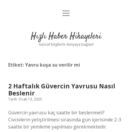
menüyü
Anasayfa
aç
Gizlilik Politikası
Hızlı Haber Hikayeleri
Yasal Uyarı
Güncel bilgilerle dünyaya bağlan!
Hakkımızda
Etiket:
Yavru kuşa su verilir mi
2 Haftalık Güvercin Yavrusu Nasıl
Beslenir
Tarih: Ocak 13, 2025
Güvercin yavrusu kaç saatte bir beslenmeli?
Civcivlerin yetiştirilmesi sırasında gün içerisinde 2-3
saatte bir yemleme yapılması gerekmektedir.