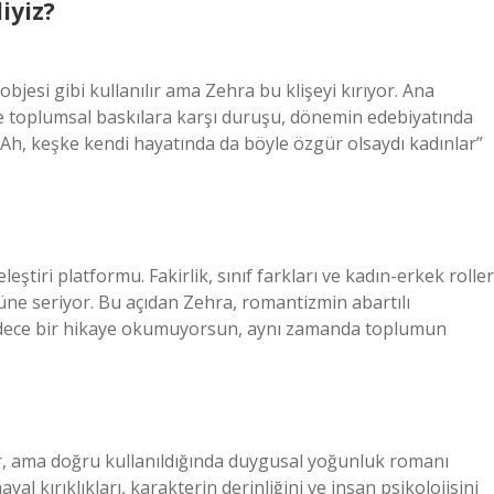
iyiz?
bjesi gibi kullanılır ama Zehra bu klişeyi kırıyor. Ana
ve toplumsal baskılara karşı duruşu, dönemin edebiyatında
“Ah, keşke kendi hayatında da böyle özgür olsaydı kadınlar”
ştiri platformu. Fakirlik, sınıf farkları ve kadın-erkek roller
üne seriyor. Bu açıdan Zehra, romantizmin abartılı
adece bir hikaye okumuyorsun, aynı zamanda toplumun
ir, ama doğru kullanıldığında duygusal yoğunluk romanı
al kırıklıkları, karakterin derinliğini ve insan psikolojisini