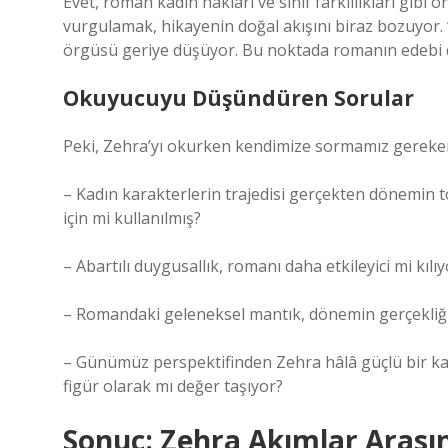
Evet, roman kadın hakları ve sınıf farklılıkları gib
vurgulamak, hikayenin doğal akışını biraz bozuyor.
örgüsü geriye düşüyor. Bu noktada romanın edebi d
Okuyucuyu Düşündüren Sorular
Peki, Zehra’yı okurken kendimize sormamız gereke
– Kadın karakterlerin trajedisi gerçekten dönemin t
için mi kullanılmış?
– Abartılı duygusallık, romanı daha etkileyici mi kıl
– Romandaki geleneksel mantık, dönemin gerçekliğini
– Günümüz perspektifinden Zehra hâlâ güçlü bir kad
figür olarak mı değer taşıyor?
Sonuç: Zehra Akımlar Arasın