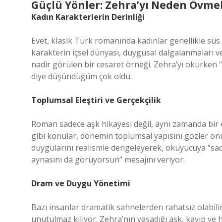
Güçlü Yönler: Zehra’yı Neden Övmel
Kadın Karakterlerin Derinliği
Evet, klasik Türk romanında kadınlar genellikle süs o
karakterin içsel dünyası, duygusal dalgalanmaları 
nadir görülen bir cesaret örneği. Zehra’yı okurken 
diye düşündüğüm çok oldu.
Toplumsal Eleştiri ve Gerçekçilik
Roman sadece aşk hikayesi değil, aynı zamanda bir ele
gibi konular, dönemin toplumsal yapısını gözler ön
duygularını realismle dengeleyerek, okuyucuya “s
aynasını da görüyorsun” mesajını veriyor.
Dram ve Duygu Yönetimi
Bazı insanlar dramatik sahnelerden rahatsız olabil
unutulmaz kılıyor. Zehra’nın yaşadığı aşk, kayıp ve hay