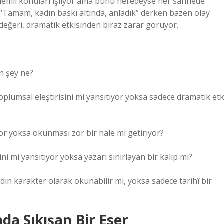
i önemli konuları işliyor ama bunu neredeyse her sahnede
 “Tamam, kadın baskı altında, anladık” derken bazen olay
eğeri, dramatik etkisinden biraz zarar görüyor.
n şey ne?
oplumsal eleştirisini mi yansıtıyor yoksa sadece dramatik etk
ıyor yoksa okunması zor bir hale mi getiriyor?
 mi yansıtıyor yoksa yazarı sınırlayan bir kalıp mı?
ın karakter olarak okunabilir mi, yoksa sadece tarihî bir
da Sıkışan Bir Eser