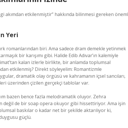
i akımdan etkilenmiştir” hakkında bilinmesi gereken öneml
n Yeri
Türk romanlarından biri. Ama sadece dram demekle yetinmek
armaşık bir karışımı gibi. Halide Edib Adıvar’ın kalemiyle
mat’tan kalan izlerle birlikte, bir anlamda toplumsal
mdan etkilenmiş? Direkt söyleyelim: Romantizmle
uygular, dramatik olay örgüsü ve kahramanın içsel sancıları,
ri üzerinden çizilen gerçekçi tablolar var.
ışım bazen bence fazla melodramatik oluyor. Zehra
n değil de bir soap opera okuyor gibi hissettiriyor. Ama işin
lumsal baskılar o kadar net bir şekilde aktarılıyor ki,
” duygusu güçlü.