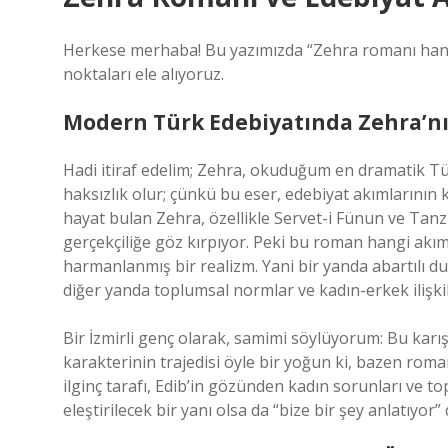
Herkese merhaba! Bu yazımızda “Zehra romanı hang
noktaları ele alıyoruz.
Modern Türk Edebiyatında Zehra’nı
Hadi itiraf edelim; Zehra, okuduğum en dramatik 
haksızlık olur; çünkü bu eser, edebiyat akımlarının k
hayat bulan Zehra, özellikle Servet-i Fünun ve Tanzi
gerçekçiliğe göz kırpıyor. Peki bu roman hangi akı
harmanlanmış bir realizm. Yani bir yanda abartılı d
diğer yanda toplumsal normlar ve kadın-erkek ilişkile
Bir İzmirli genç olarak, samimi söylüyorum: Bu kar
karakterinin trajedisi öyle bir yoğun ki, bazen roma
ilginç tarafı, Edib’in gözünden kadın sorunları ve top
eleştirilecek bir yanı olsa da “bize bir şey anlatıyor