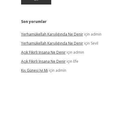
Son yorumlar
Yerhamükellah Karşılığında Ne Denir
için
admin
Yerhamükellah Karşılığında Ne Denir
için
Sevil
Açık Fikirli Insana Ne Denir
için
admin
Açık Fikirli Insana Ne Denir
için
Efe
Kış Güneşi Iyi Mi
için
admin