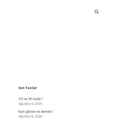
Sidebar
Son Yazılar
ilbet giriş
CPI ve SPI nedir ?
Ağustos 6, 2026
Kum gibisin ne demek ?
Ağustos 6, 2026