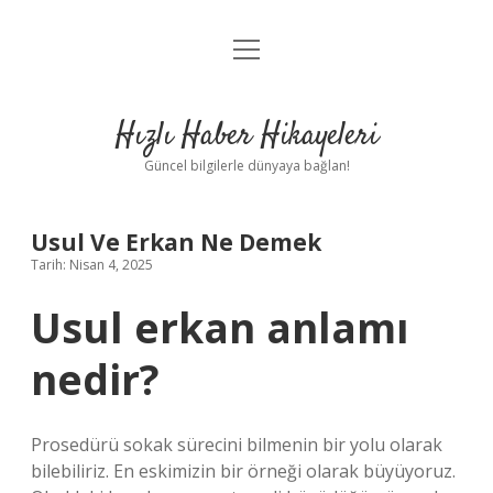
menüyü
Anasayfa
aç
Gizlilik Politikası
Hızlı Haber Hikayeleri
Yasal Uyarı
Güncel bilgilerle dünyaya bağlan!
Hakkımızda
Usul Ve Erkan Ne Demek
Tarih: Nisan 4, 2025
Usul erkan anlamı
nedir?
Prosedürü sokak sürecini bilmenin bir yolu olarak
bilebiliriz. En eskimizin bir örneği olarak büyüyoruz.