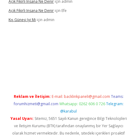
Açık Fikirli Insana Ne Denir
için
admin
Açık Fikirli Insana Ne Denir
için
Efe
Kış Güneşi Iyi Mi
için
admin
iriş
Reklam ve İletişim:
E-mail:
backlinkpaneli@gmail.com
Teams:
forumhizmeti@gmail.com
Whatsapp: 0262 606 0 726
Telegram:
@karabul
Yasal Uyarı:
Sitemiz, 5651 Sayılı Kanun gereğince Bilgi Teknolojileri
ve İletişim Kurumu (BTK) tarafından onaylanmış bir Yer Sağlayıcı
olarak hizmet vermektedir. Bu nedenle, sitedeki içerikleri proaktif