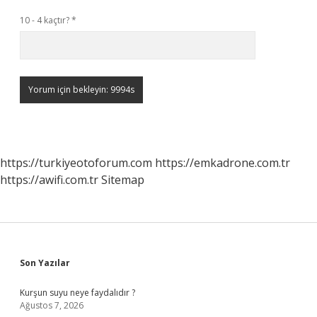
10 - 4 kaçtır?
*
https://turkiyeotoforum.com
https://emkadrone.com.tr
https://awifi.com.tr
Sitemap
Sidebar
Son Yazılar
Kurşun suyu neye faydalıdır ?
Ağustos 7, 2026