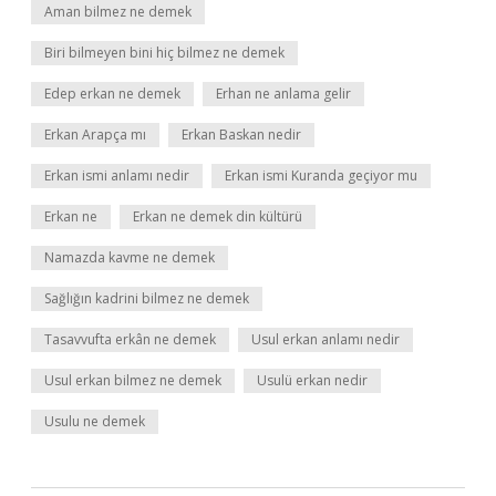
Aman bilmez ne demek
Biri bilmeyen bini hiç bilmez ne demek
Edep erkan ne demek
Erhan ne anlama gelir
Erkan Arapça mı
Erkan Baskan nedir
Erkan ismi anlamı nedir
Erkan ismi Kuranda geçiyor mu
Erkan ne
Erkan ne demek din kültürü
Namazda kavme ne demek
Sağlığın kadrini bilmez ne demek
Tasavvufta erkân ne demek
Usul erkan anlamı nedir
Usul erkan bilmez ne demek
Usulü erkan nedir
Usulu ne demek