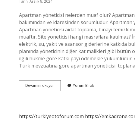
Tarih: Aralık 9, 2024
Apartman yöneticisi nelerden muaf olur? Apartman
bakımından ve idaresinden sorumludur. Apartman yö
Apartman yöneticisi aidat toplama, binayı temizlem
muaftır. Site yöneticisi hangi masraflara katılmaz? İ
elektrik, su, yakıt ve asansör giderlerine katkıda 
planında yöneticinin diğer kat malikleri gibi bütün
ilgili hükme göre katkı payı ödemekle yükümlüdür. 
Türk mevzuatına göre apartman yöneticisi, toplanan 
Apartman
Devamını okuyun
Yorum Bırak
Yöneticisi
Ne
Ödemez
https://turkiyeotoforum.com
https://emkadrone.co