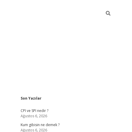
Sidebar
Son Yazılar
ilbet giriş
CPI ve SPI nedir ?
Ağustos 6, 2026
Kum gibisin ne demek ?
Ağustos 6, 2026