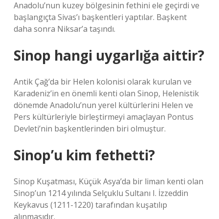
Anadolu’nun kuzey bölgesinin fethini ele geçirdi ve
başlangıçta Sivas’ı başkentleri yaptılar. Başkent
daha sonra Niksar’a taşındı.
Sinop hangi uygarlığa aittir?
Antik Çağ’da bir Helen kolonisi olarak kurulan ve
Karadeniz’in en önemli kenti olan Sinop, Helenistik
dönemde Anadolu’nun yerel kültürlerini Helen ve
Pers kültürleriyle birleştirmeyi amaçlayan Pontus
Devleti’nin başkentlerinden biri olmuştur.
Sinop’u kim fethetti?
Sinop Kuşatması, Küçük Asya’da bir liman kenti olan
Sinop’un 1214 yılında Selçuklu Sultanı I. İzzeddin
Keykavus (1211-1220) tarafından kuşatılıp
alınmasıdır.