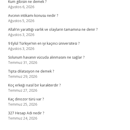
Kum gibisin ne demek ?
Ağustos 6, 2026
Avcının intikamı konusu nedir ?
Ağustos 5, 2026
Allah’ın yarattığı varlık ve olaylarin tamamına ne denir ?
Ağustos 3, 2026
9 Eylül Türkiye’nin en iyi kaçıncı üniversitesi ?
Ağustos 3, 2026
Solunum havanın vücuda alınmasını ne sağlar ?
Temmuz 31, 2026
Tıpta dilatasyon ne demek ?
Temmuz 29, 2026
Koç erkeği nasıl bir karakterdir ?
Temmuz 27, 2026
Kaç dinozor türü var ?
Temmuz 25, 2026
327 Hesap Adı nedir ?
Temmuz 24, 2026