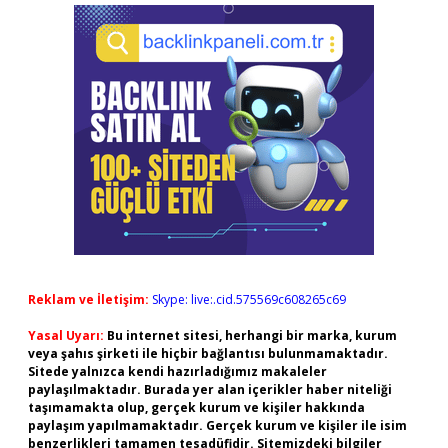
Reklam ve İletişim:
Skype: live:.cid.575569c608265c69
Yasal Uyarı:
Bu internet sitesi, herhangi bir marka, kurum
veya şahıs şirketi ile hiçbir bağlantısı bulunmamaktadır.
Sitede yalnızca kendi hazırladığımız makaleler
paylaşılmaktadır. Burada yer alan içerikler haber niteliği
taşımamakta olup, gerçek kurum ve kişiler hakkında
paylaşım yapılmamaktadır. Gerçek kurum ve kişiler ile isim
benzerlikleri tamamen tesadüfidir. Sitemizdeki bilgiler