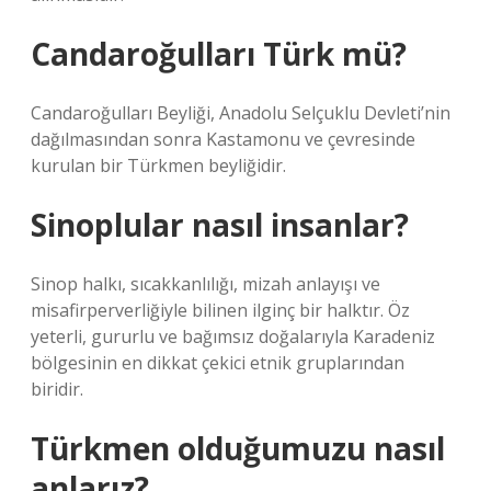
Candaroğulları Türk mü?
Candaroğulları Beyliği, Anadolu Selçuklu Devleti’nin
dağılmasından sonra Kastamonu ve çevresinde
kurulan bir Türkmen beyliğidir.
Sinoplular nasıl insanlar?
Sinop halkı, sıcakkanlılığı, mizah anlayışı ve
misafirperverliğiyle bilinen ilginç bir halktır. Öz
yeterli, gururlu ve bağımsız doğalarıyla Karadeniz
bölgesinin en dikkat çekici etnik gruplarından
biridir.
Türkmen olduğumuzu nasıl
anlarız?