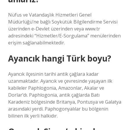
Nüfus ve Vatandaşlık Hizmetleri Genel
Müdürlüğü’ne bağlı Soykütük Bilgilendirme Servisi
üzerinden e-Devlet üzerinden veya www.tr
adresindeki “Hizmetler/E-Sorgulama” menülerinden
erişim sağlanabilmektedir.
Ayancık hangi Türk boyu?
Ayancık ilçesinin tarihi antik çağlara kadar
uzanmaktadır. Ayancık ve çevresinde yaşayan ilk
kabileler Paphlogonia, Amazonlar, Akalar ve
Dorlar’dı. Paphlogonia, antik çağlarda Batı
Karadeniz bölgesinde Britanya, Pontusya ve Galatya
arasındaki yerdi. Paphogonyalılar bu bölgenin
bilinen ilk yerli halkıdır.