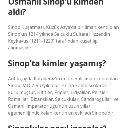
Osmanlı Sinop’u kimden
aldı?
Sinop Kuşatması, Küçük Asya’da bir liman kenti olan
Sinop’un 1214 yılında Selçuklu Sultanı I. İzzeddin
Keykavus (1211-1220) tarafından kuşatılıp
alınmasıdır.
Sinop’ta kimler yaşamış?
Antik çağda Karadeniz’in en önemli liman kenti olan
Sinop, MÖ 7. yüzyılda bir Helen kolonisi olarak
kurulmuştur. Hititler, Frigler, Lidyalılar, Persler,
Romalılar, Bizanslılar, Selçuklular, Candaroğulları ve
Osmanlı İmparatorluğu’nun uzun yıllar
egemenliğinde kalan kentin en eski adı Sinope’dir.