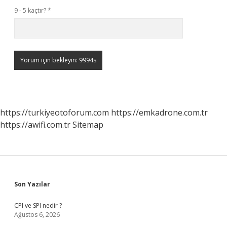
9 - 5 kaçtır?
*
https://turkiyeotoforum.com
https://emkadrone.com.tr
https://awifi.com.tr
Sitemap
Sidebar
Son Yazılar
CPI ve SPI nedir ?
Ağustos 6, 2026