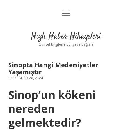
menüyü
Anasayfa
aç
Gizlilik Politikası
Hızlı Haber Hikayeleri
Yasal Uyarı
Güncel bilgilerle dünyaya bağlan!
Hakkımızda
Sinopta Hangi Medeniyetler
Yaşamıştır
Tarih: Aralık 28, 2024
Sinop’un kökeni
nereden
gelmektedir?