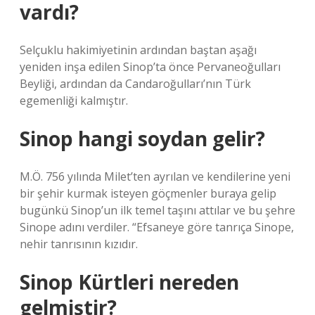
vardı?
Selçuklu hakimiyetinin ardından baştan aşağı
yeniden inşa edilen Sinop’ta önce Pervaneoğulları
Beyliği, ardından da Candaroğulları’nın Türk
egemenliği kalmıştır.
Sinop hangi soydan gelir?
M.Ö. 756 yılında Milet’ten ayrılan ve kendilerine yeni
bir şehir kurmak isteyen göçmenler buraya gelip
bugünkü Sinop’un ilk temel taşını attılar ve bu şehre
Sinope adını verdiler. “Efsaneye göre tanrıça Sinope,
nehir tanrısının kızıdır.
Sinop Kürtleri nereden
gelmiştir?