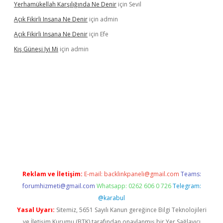
Yerhamükellah Karşılığında Ne Denir
için
Sevil
Açık Fikirli Insana Ne Denir
için
admin
Açık Fikirli Insana Ne Denir
için
Efe
Kış Güneşi Iyi Mi
için
admin
riş
Reklam ve İletişim:
E-mail:
backlinkpaneli@gmail.com
Teams:
forumhizmeti@gmail.com
Whatsapp: 0262 606 0 726
Telegram:
@karabul
Yasal Uyarı:
Sitemiz, 5651 Sayılı Kanun gereğince Bilgi Teknolojileri
ve İletişim Kurumu (BTK) tarafından onaylanmış bir Yer Sağlayıcı