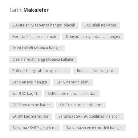
Tarih:
Makaleler
2024te en iyi tabanca hangisi olacak
765 silah ne kadar
Beretta 14lü nerenin malı
Dünyada en iyi tabanca hangisi
En iyi kaliteli tabanca hangisi
Özel harekat hangi tabanca kullanır
Polisler hangi tabancayı kullanır
Ruhsatlı silah kaç para
Sar 9 en iyisi hangisi
Sar 9 nerenin silahı
Sar 9 SC kaç TL
SAR9 mete menzili ne kadar
SAR9 socom ne kadar
SAR9 susturucu takılır mı
SAR9X kaç mermi alır
Sarsılmaz SAR 9X özellikleri nelerdir
Sarsılmaz SAR9 gerçek mi
Sarsılmazın en iyi modeli hangisi