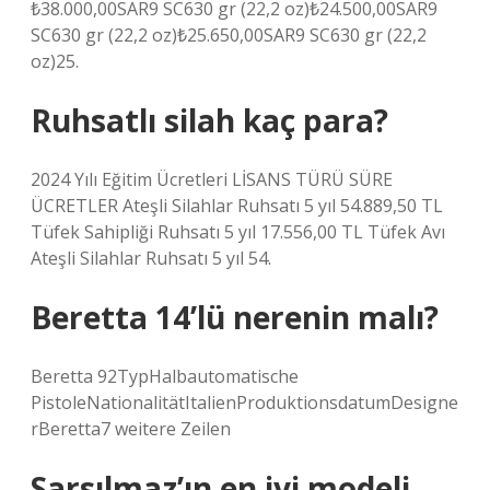
₺38.000,00SAR9 SC630 gr (22,2 oz)₺24.500,00SAR9
SC630 gr (22,2 oz)₺25.650,00SAR9 SC630 gr (22,2
oz)25.
Ruhsatlı silah kaç para?
2024 Yılı Eğitim Ücretleri LİSANS TÜRÜ SÜRE
ÜCRETLER Ateşli Silahlar Ruhsatı 5 yıl 54.889,50 TL
Tüfek Sahipliği Ruhsatı 5 yıl 17.556,00 TL Tüfek Avı
Ateşli Silahlar Ruhsatı 5 yıl 54.
Beretta 14’lü nerenin malı?
Beretta 92TypHalbautomatische
PistoleNationalitätItalienProduktionsdatumDesigne
rBeretta7 weitere Zeilen
Sarsılmaz’ın en iyi modeli