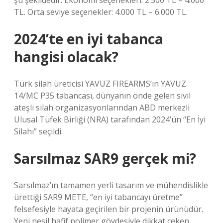
şu şekildedir: Ekonomi seçenekleri: 2.500 TL – 4.000
TL. Orta seviye seçenekler: 4.000 TL – 6.000 TL.
2024’te en iyi tabanca
hangisi olacak?
Türk silah üreticisi YAVUZ FIREARMS’ın YAVUZ
14/MC P35 tabancası, dünyanın önde gelen sivil
ateşli silah organizasyonlarından ABD merkezli
Ulusal Tüfek Birliği (NRA) tarafından 2024’ün “En İyi
Silahı” seçildi.
Sarsılmaz SAR9 gerçek mi?
Sarsılmaz’ın tamamen yerli tasarım ve mühendislikle
ürettiği SAR9 METE, “en iyi tabancayı üretme”
felsefesiyle hayata geçirilen bir projenin ürünüdür.
Yeni nesil hafif polimer gövdesiyle dikkat çeken