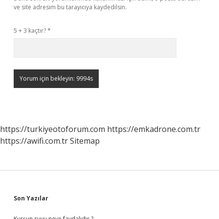
ve site adresim bu tarayıcıya kaydedilsin.
5 + 3 kaçtır?
*
https://turkiyeotoforum.com
https://emkadrone.com.tr
https://awifi.com.tr
Sitemap
Sidebar
Son Yazılar
Kurşun suyu neye faydalıdır ?