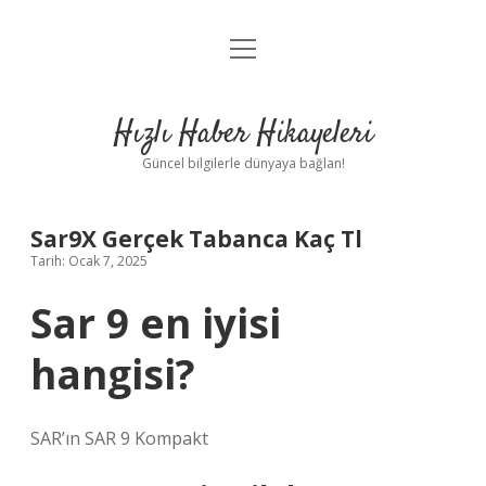
menüyü
Anasayfa
aç
Gizlilik Politikası
Hızlı Haber Hikayeleri
Yasal Uyarı
Güncel bilgilerle dünyaya bağlan!
Hakkımızda
Sar9X Gerçek Tabanca Kaç Tl
Tarih: Ocak 7, 2025
Sar 9 en iyisi
hangisi?
SAR’ın SAR 9 Kompakt