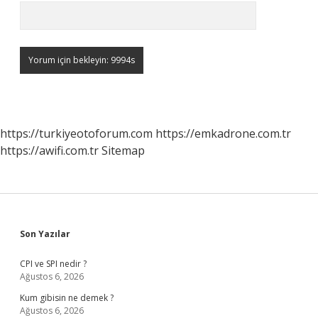
https://turkiyeotoforum.com
https://emkadrone.com.tr
https://awifi.com.tr
Sitemap
Sidebar
Son Yazılar
CPI ve SPI nedir ?
Ağustos 6, 2026
Kum gibisin ne demek ?
Ağustos 6, 2026