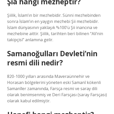
Şia hangi mezheptir?
Şiilik, İslam’ın bir mezhebidir. Sünni mezhebinden
sonra İslam’ın en yaygın mezhebi Şii mezhebidir.
İslam dünyasının yaklaşık %100’ü Şii inancına ve
mezhebine aittir. Şiilik, tarihten beri bilinen “Ali’nin
takipçisi” anlamına gelir.
Samanoğulları Devleti’nin
resmi dili nedir?
820-1000 yılları arasında Maveraünnehir ve
Horasan bölgelerini yöneten eski Samanî kökenli
Samanîler zamanında, Farsça resmi ve saray dili
olarak benimsenmiş ve Deri Farsçası (saray Farsçası)
olarak kabul edilmiştir.