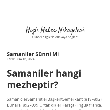
menüyü
Anasayfa
aç
Gizlilik Politikası
Hızlı Haber Hikayeleri
Yasal Uyarı
Güncel bilgilerle dünyaya bağlan!
Hakkımızda
Samaniler Sünni Mi
Tarih: Ekim 18, 2024
Samaniler hangi
mezheptir?
SamanidlerSamanitlerBaşkentSemerkant (819–892)
Buhara (892–999)Ortak dil(ler)Farsça (lingua franca,