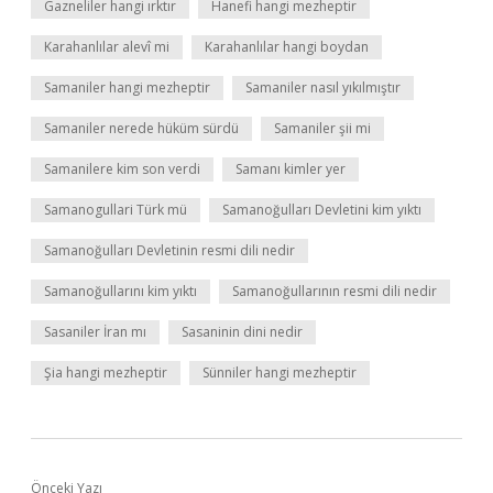
Gazneliler hangi ırktır
Hanefi hangi mezheptir
Karahanlılar alevî mi
Karahanlılar hangi boydan
Samaniler hangi mezheptir
Samaniler nasıl yıkılmıştır
Samaniler nerede hüküm sürdü
Samaniler şii mi
Samanilere kim son verdi
Samanı kimler yer
Samanogullari Türk mü
Samanoğulları Devletini kim yıktı
Samanoğulları Devletinin resmi dili nedir
Samanoğullarını kim yıktı
Samanoğullarının resmi dili nedir
Sasaniler İran mı
Sasaninin dini nedir
Şia hangi mezheptir
Sünniler hangi mezheptir
Önceki Yazı