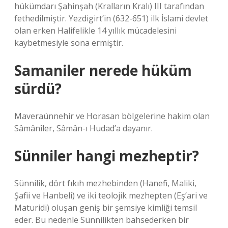
hükümdarı Şahinşah (Kralların Kralı) III tarafından
fethedilmiştir. Yezdigirt’in (632-651) ilk İslami devlet
olan erken Halifelikle 14 yıllık mücadelesini
kaybetmesiyle sona ermiştir.
Samaniler nerede hüküm
sürdü?
Maveraünnehir ve Horasan bölgelerine hakim olan
Sâmânîler, Sâmân-ı Hudad’a dayanır.
Sünniler hangi mezheptir?
Sünnilik, dört fıkıh mezhebinden (Hanefi, Maliki,
Şafii ve Hanbeli) ve iki teolojik mezhepten (Eş’ari ve
Maturidi) oluşan geniş bir şemsiye kimliği temsil
eder. Bu nedenle Sünnilikten bahsederken bir