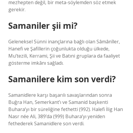
mezhepten değil, bir meta-söylemden söz etmek
gerekir.
Samaniler şii mi?
Geleneksel Sünni inançlarına bağlı olan Sâmânîler,
Hanefi ve Şafiîlerin çoğunlukta olduğu ülkede,
Mu’tezili, Kerrami, Şii ve Batıni gruplara da faaliyet
gösterme imkânı sağladı.
Samanilere kim son verdi?
Samanidlere karşı başarılı savaşlarından sonra
Buğra Han, Semerkant’ı ve Samanid başkenti
Buhara’yı bir süreliğine fethetti (992). Halefi İlig Han
Nasr née Ali, 389’da (999) Buhara’yı yeniden
fethederek Samanidlere son verdi.