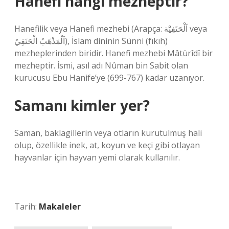
Hanefi hangi mezheptir?
Hanefilik veya Hanefi mezhebi (Arapça: اَلْحَنَفِيَْة veya
اَلْمَذْهَبُ الْحَنَفِيُ), İslam dininin Sünni (fıkıh)
mezheplerinden biridir. Hanefi mezhebi Mâtürîdî bir
mezheptir. İsmi, asıl adı Nûman bin Sabit olan
kurucusu Ebu Hanife’ye (699-767) kadar uzanıyor.
Samanı kimler yer?
Saman, baklagillerin veya otların kurutulmuş hali
olup, özellikle inek, at, koyun ve keçi gibi otlayan
hayvanlar için hayvan yemi olarak kullanılır.
Tarih:
Makaleler