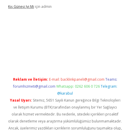
Kış Güneşi Iyi Mi
için
admin
iş
Reklam ve İletişim:
E-mail:
backlinkpaneli@gmail.com
Teams:
forumhizmeti@gmail.com
Whatsapp: 0262 606 0 726
Telegram:
@karabul
Yasal Uyarı:
Sitemiz, 5651 Sayılı Kanun gereğince Bilgi Teknolojileri
ve İletişim Kurumu (BTK) tarafından onaylanmış bir Yer Sağlayıcı
olarak hizmet vermektedir. Bu nedenle, sitedeki içerikleri proaktif
olarak denetleme veya araştırma yükümlülüğümüz bulunmamaktadır.
Ancak, üyelerimiz yazdıkları içeriklerin sorumluluğunu taşımakta olup,