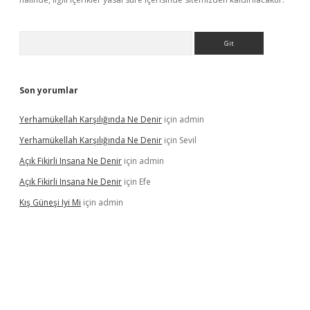
Arama
Son yorumlar
Yerhamükellah Karşılığında Ne Denir
için
admin
Yerhamükellah Karşılığında Ne Denir
için
Sevil
Açık Fikirli Insana Ne Denir
için
admin
Açık Fikirli Insana Ne Denir
için
Efe
Kış Güneşi Iyi Mi
için
admin
ş