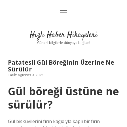
menüyü
Anasayfa
aç
Gizlilik Politikası
Hızlı Haber Hikayeleri
Yasal Uyarı
Güncel bilgilerle dünyaya bağlan!
Hakkımızda
Patatesli Gül Böreğinin Üzerine Ne
Sürülür
Tarih: Ağustos 9, 2025
Gül böreği üstüne ne
sürülür?
Gül bisküvilerini fırın kağıdıyla kaplı bir fırın