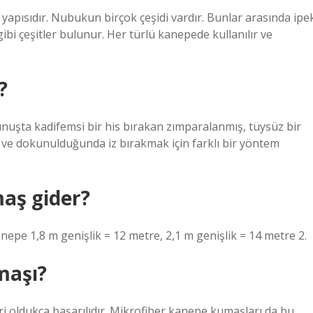
i yapısıdır. Nubukun birçok çeşidi vardır. Bunlar arasında ipe
i çeşitler bulunur. Her türlü kanepede kullanılır ve
?
şta kadifemsi bir his bırakan zımparalanmış, tüysüz bir
 ve dokunulduğunda iz bırakmak için farklı bir yöntem
aş gider?
epe 1,8 m genişlik = 12 metre, 2,1 m genişlik = 14 metre 2.
maşı?
i oldukça başarılıdır. Mikrofiber kanepe kumaşları da bu