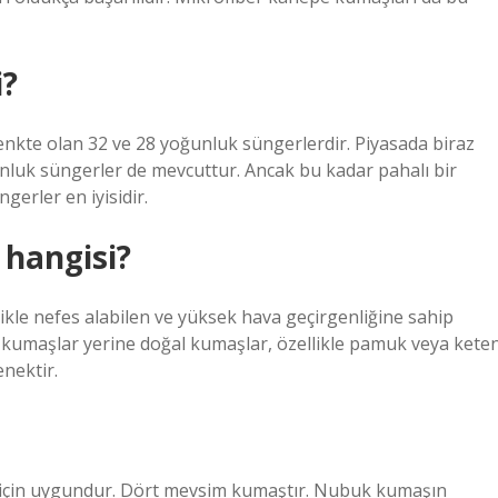
i?
renkte olan 32 ve 28 yoğunluk süngerlerdir. Piyasada biraz
nluk süngerler de mevcuttur. Ancak bu kadar pahalı bir
erler en iyisidir.
hangisi?
le nefes alabilen ve yüksek hava geçirgenliğine sahip
k kumaşlar yerine doğal kumaşlar, özellikle pamuk veya kete
enektir.
mi için uygundur. Dört mevsim kumaştır. Nubuk kumaşın