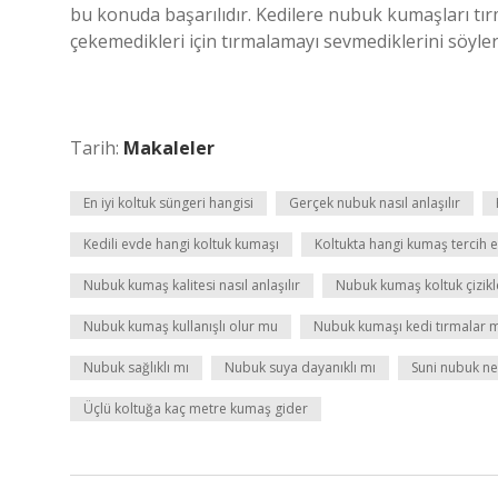
bu konuda başarılıdır. Kedilere nubuk kumaşları tır
çekemedikleri için tırmalamayı sevmediklerini söyler
Tarih:
Makaleler
En iyi koltuk süngeri hangisi
Gerçek nubuk nasıl anlaşılır
Kedili evde hangi koltuk kumaşı
Koltukta hangi kumaş tercih e
Nubuk kumaş kalitesi nasıl anlaşılır
Nubuk kumaş koltuk çizikler
Nubuk kumaş kullanışlı olur mu
Nubuk kumaşı kedi tırmalar 
Nubuk sağlıklı mı
Nubuk suya dayanıklı mı
Suni nubuk ne
Üçlü koltuğa kaç metre kumaş gider