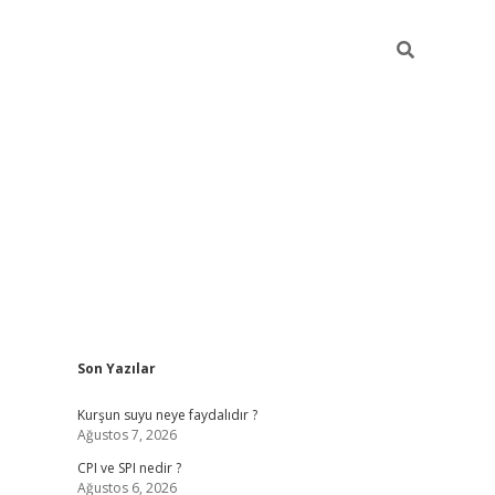
Sidebar
Son Yazılar
ilbet giriş
Kurşun suyu neye faydalıdır ?
Ağustos 7, 2026
CPI ve SPI nedir ?
Ağustos 6, 2026