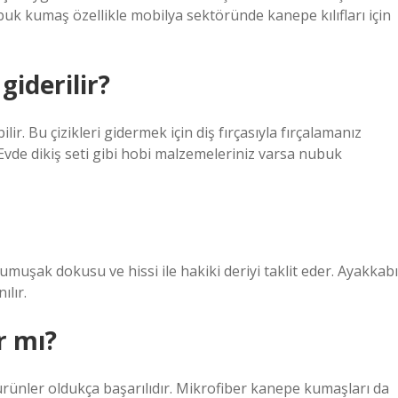
k kumaş özellikle mobilya sektöründe kanepe kılıfları için
giderilir?
ir. Bu çizikleri gidermek için diş fırçasıyla fırçalamanız
 Evde dikiş seti gibi hobi malzemeleriniz varsa nubuk
uşak dokusu ve hissi ile hakiki deriyi taklit eder. Ayakkabı
ılır.
r mı?
ürünler oldukça başarılıdır. Mikrofiber kanepe kumaşları da