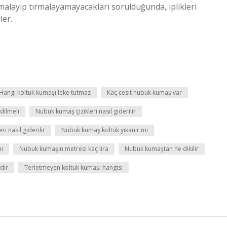
malayıp tırmalayamayacakları sorulduğunda, iplikleri
ler.
Hangi koltuk kumaşı leke tutmaz
Kaç cesit nubuk kumaş var
dilmeli
Nubuk kumaş çizikleri nasıl giderilir
i nasıl giderilir
Nubuk kumaş koltuk yıkanır mı
mı
Nubuk kumaşın metresi kaç lira
Nubuk kumaştan ne dikilir
dir
Terletmeyen koltuk kumaşı hangisi