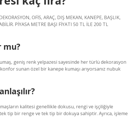
si kaç lira?
DEKORASYON, OFİS, ARAÇ, DIŞ MEKAN, KANEPE, BAŞLIK,
LİR. PİYASA METRE BAŞI FİYATI 50 TL İLE 200 TL
r mu?
 kumaş, geniş renk yelpazesi sayesinde her türlü dekorasyon
lık ve konfor sunan özel bir kanepe kumaşı arıyorsanız nubuk
nlaşılır?
şların kalitesi genellikle dokusu, rengi ve işçiliğiyle
tek tip bir renge ve tek tip bir dokuya sahiptir. Ayrıca, işleme