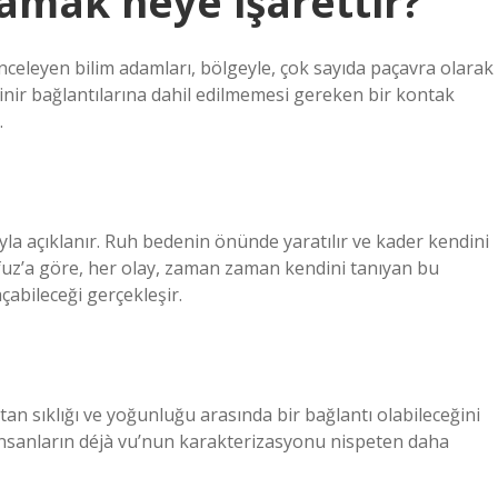
amak neye işarettir?
nceleyen bilim adamları, bölgeyle, çok sayıda paçavra olarak
de sinir bağlantılarına dahil edilmemesi gereken bir kontak
.
la açıklanır. Ruh bedenin önünde yaratılır ve kader kendini
fuz’a göre, her olay, zaman zaman kendini tanıyan bu
açabileceği gerçekleşir.
tan sıklığı ve yoğunluğu arasında bir bağlantı olabileceğini
 insanların déjà vu’nun karakterizasyonu nispeten daha