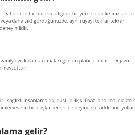
. Daha önce hiç bulunmadığınız bir yerde olabilirsiniz, ancak
ez (veya daha sık) gördüğünüzde, aynı rüyayı tekrar tekrar
deneyimlidir.
at vanilya ve kavun aromaları gibi ön planda. Jibiar – Dejavu
e mevcuttur.
i, sağlıklı insanlarda epilepsi ile ilişkili bazı anormal elektrik
eyimlemesinin bir başka nedeni de beyindeki farklı sinir yollar
nlama gelir?