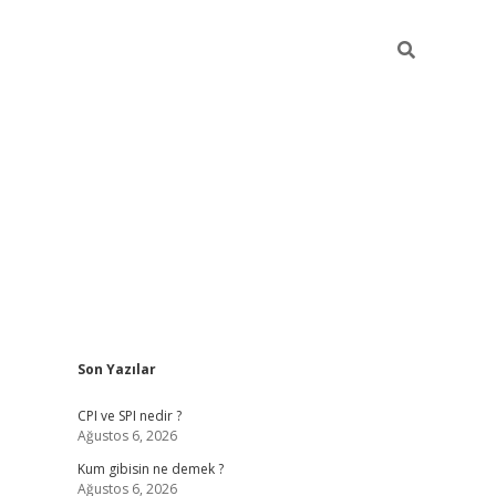
Sidebar
Son Yazılar
ilbet giriş
CPI ve SPI nedir ?
Ağustos 6, 2026
Kum gibisin ne demek ?
Ağustos 6, 2026