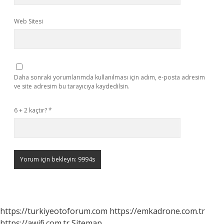
Web Sitesi
Daha sonraki yorumlarımda kullanılması için adım, e-posta adresim
ve site adresim bu tarayıcıya kaydedilsin.
6 + 2 kaçtır?
*
https://turkiyeotoforum.com
https://emkadrone.com.tr
https://awifi.com.tr
Sitemap