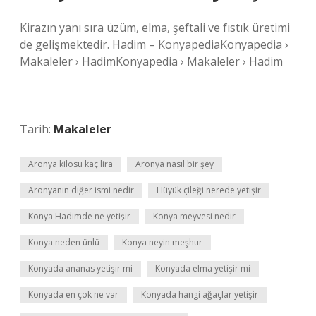
Kirazın yanı sıra üzüm, elma, şeftali ve fıstık üretimi
de gelişmektedir. Hadim – KonyapediaKonyapedia ›
Makaleler › HadimKonyapedia › Makaleler › Hadim
Tarih:
Makaleler
Aronya kilosu kaç lira
Aronya nasıl bir şey
Aronyanın diğer ismi nedir
Hüyük çileği nerede yetişir
Konya Hadimde ne yetişir
Konya meyvesi nedir
Konya neden ünlü
Konya neyin meşhur
Konyada ananas yetişir mi
Konyada elma yetişir mi
Konyada en çok ne var
Konyada hangi ağaçlar yetişir