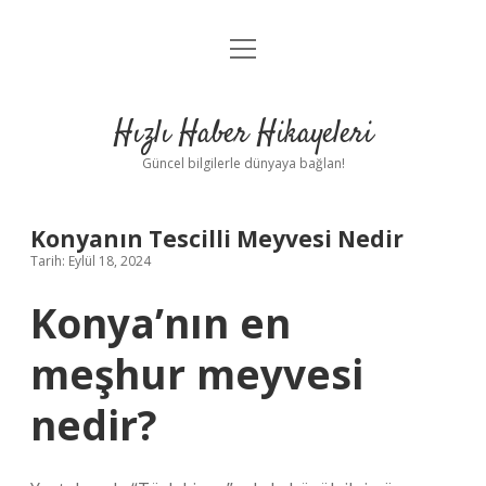
menüyü
Anasayfa
aç
Gizlilik Politikası
Hızlı Haber Hikayeleri
Yasal Uyarı
Güncel bilgilerle dünyaya bağlan!
Hakkımızda
Konyanın Tescilli Meyvesi Nedir
Tarih: Eylül 18, 2024
Konya’nın en
meşhur meyvesi
nedir?