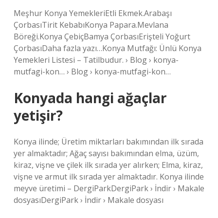
Meşhur Konya YemekleriEtli Ekmek.Arabaşı
ÇorbasıTirit KebabıKonya Papara.Mevlana
Böreği.Konya ÇebiçBamya ÇorbasıErişteli Yoğurt
ÇorbasıDaha fazla yazı…Konya Mutfağı: Ünlü Konya
Yemekleri Listesi – Tatilbudur. › Blog › konya-
mutfagi-kon… › Blog › konya-mutfagi-kon…
Konyada hangi ağaçlar
yetişir?
Konya ilinde; Üretim miktarları bakımından ilk sırada
yer almaktadır; Ağaç sayısı bakımından elma, üzüm,
kiraz, vişne ve çilek ilk sırada yer alırken; Elma, kiraz,
vişne ve armut ilk sırada yer almaktadır. Konya ilinde
meyve üretimi – DergiParkDergiPark › İndir › Makale
dosyasıDergiPark › İndir › Makale dosyası