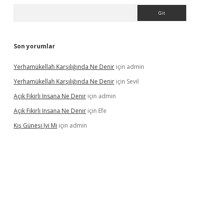
Arama
Son yorumlar
Yerhamükellah Karşılığında Ne Denir
için
admin
Yerhamükellah Karşılığında Ne Denir
için
Sevil
Açık Fikirli Insana Ne Denir
için
admin
Açık Fikirli Insana Ne Denir
için
Efe
Kış Güneşi Iyi Mi
için
admin
lbet giriş