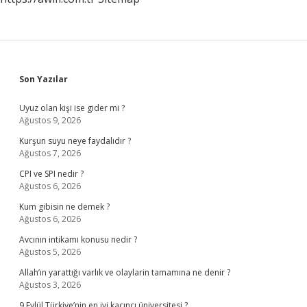
Sidebar
Son Yazılar
Uyuz olan kişi ise gider mi ?
Ağustos 9, 2026
Kurşun suyu neye faydalıdır ?
Ağustos 7, 2026
CPI ve SPI nedir ?
Ağustos 6, 2026
Kum gibisin ne demek ?
Ağustos 6, 2026
Avcının intikamı konusu nedir ?
Ağustos 5, 2026
Allah’ın yarattığı varlık ve olaylarin tamamına ne denir ?
Ağustos 3, 2026
9 Eylül Türkiye’nin en iyi kaçıncı üniversitesi ?