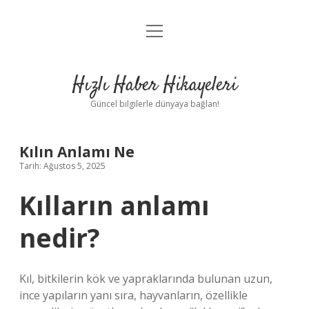
menüyü
Anasayfa
aç
Gizlilik Politikası
Hızlı Haber Hikayeleri
Yasal Uyarı
Güncel bilgilerle dünyaya bağlan!
Hakkımızda
Kılın Anlamı Ne
Tarih: Ağustos 5, 2025
Kılların anlamı
nedir?
Kıl, bitkilerin kök ve yapraklarında bulunan uzun,
ince yapıların yanı sıra, hayvanların, özellikle