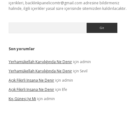
içerikleri,
backlinkpanelicomtr@gmail.com
adresine bildirmeniz
halinde, ilgili içerikler yasal süre içerisinde sitemizden kaldırılacaktır.
Arama
Son yorumlar
Yerhamükellah Karşılığında Ne Denir
için
admin
Yerhamükellah Karşılığında Ne Denir
için
Sevil
Açık Fikirli Insana Ne Denir
için
admin
Açık Fikirli Insana Ne Denir
için
Efe
Kış Güneşi Iyi Mi
için
admin