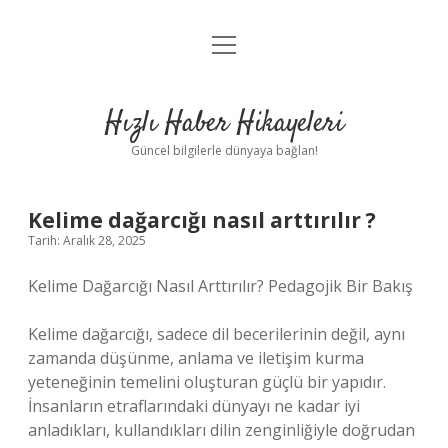
menüyü
Anasayfa
aç
Gizlilik Politikası
Hızlı Haber Hikayeleri
Yasal Uyarı
Güncel bilgilerle dünyaya bağlan!
Hakkımızda
Kelime dağarcığı nasıl arttırılır ?
Tarih: Aralık 28, 2025
Kelime Dağarcığı Nasıl Arttırılır? Pedagojik Bir Bakış
Kelime dağarcığı, sadece dil becerilerinin değil, aynı
zamanda düşünme, anlama ve iletişim kurma
yeteneğinin temelini oluşturan güçlü bir yapıdır.
İnsanların etraflarındaki dünyayı ne kadar iyi
anladıkları, kullandıkları dilin zenginliğiyle doğrudan