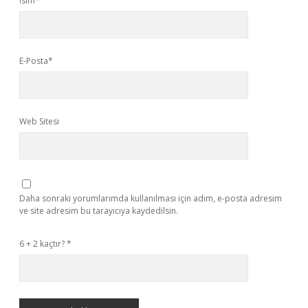
İsim*
E-Posta*
Web Sitesi
Daha sonraki yorumlarımda kullanılması için adım, e-posta adresim
ve site adresim bu tarayıcıya kaydedilsin.
6 + 2 kaçtır?
*