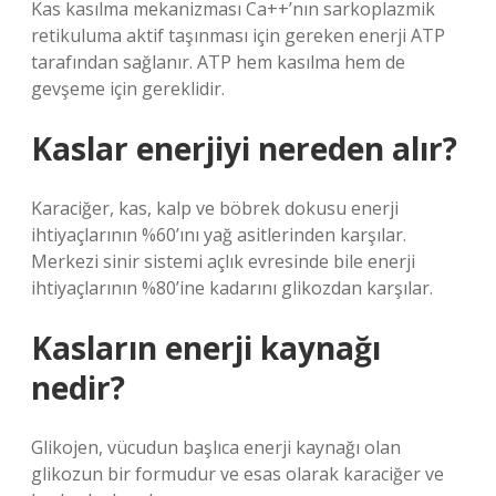
Kas kasılma mekanizması Ca++’nın sarkoplazmik
retikuluma aktif taşınması için gereken enerji ATP
tarafından sağlanır. ATP hem kasılma hem de
gevşeme için gereklidir.
Kaslar enerjiyi nereden alır?
Karaciğer, kas, kalp ve böbrek dokusu enerji
ihtiyaçlarının %60’ını yağ asitlerinden karşılar.
Merkezi sinir sistemi açlık evresinde bile enerji
ihtiyaçlarının %80’ine kadarını glikozdan karşılar.
Kasların enerji kaynağı
nedir?
Glikojen, vücudun başlıca enerji kaynağı olan
glikozun bir formudur ve esas olarak karaciğer ve