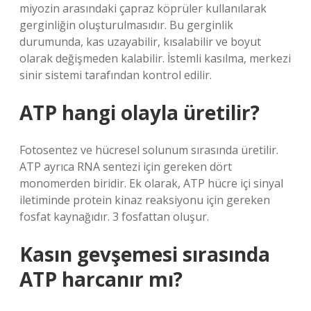
miyozin arasındaki çapraz köprüler kullanılarak
gerginliğin oluşturulmasıdır. Bu gerginlik
durumunda, kas uzayabilir, kısalabilir ve boyut
olarak değişmeden kalabilir. İstemli kasılma, merkezi
sinir sistemi tarafından kontrol edilir.
ATP hangi olayla üretilir?
Fotosentez ve hücresel solunum sırasında üretilir.
ATP ayrıca RNA sentezi için gereken dört
monomerden biridir. Ek olarak, ATP hücre içi sinyal
iletiminde protein kinaz reaksiyonu için gereken
fosfat kaynağıdır. 3 fosfattan oluşur.
Kasın gevşemesi sırasında
ATP harcanır mı?