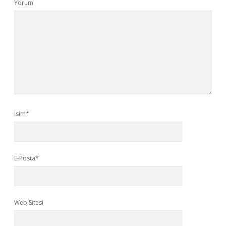
Yorum
İsim*
E-Posta*
Web Sitesi