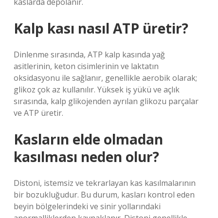
kaslarda depolanır.
Kalp kası nasıl ATP üretir?
Dinlenme sırasında, ATP kalp kasında yağ
asitlerinin, keton cisimlerinin ve laktatın
oksidasyonu ile sağlanır, genellikle aerobik olarak;
glikoz çok az kullanılır. Yüksek iş yükü ve açlık
sırasında, kalp glikojenden ayrılan glikozu parçalar
ve ATP üretir.
Kasların elde olmadan
kasılması neden olur?
Distoni, istemsiz ve tekrarlayan kas kasılmalarının
bir bozukluğudur. Bu durum, kasları kontrol eden
beyin bölgelerindeki ve sinir yollarındaki