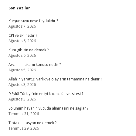
Sidebar
Son Yazılar
Kurşun suyu neye faydalıdır ?
Ağustos 7, 2026
CPI ve SPI nedir ?
Ağustos 6, 2026
Kum gibisin ne demek ?
Ağustos 6, 2026
Avcının intikamı konusu nedir ?
Ağustos 5, 2026
Allah’ın yarattığı varlık ve olaylarin tamamına ne denir ?
Ağustos 3, 2026
9 Eylül Türkiye’nin en iyi kaçıncı üniversitesi ?
Ağustos 3, 2026
Solunum havanın vücuda alınmasını ne sağlar ?
Temmuz 31, 2026
Tıpta dilatasyon ne demek ?
Temmuz 29, 2026