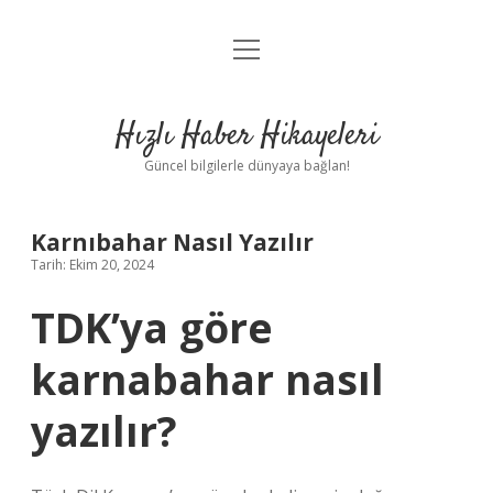
menüyü
Anasayfa
aç
Gizlilik Politikası
Hızlı Haber Hikayeleri
Yasal Uyarı
Güncel bilgilerle dünyaya bağlan!
Hakkımızda
Karnıbahar Nasıl Yazılır
Tarih: Ekim 20, 2024
TDK’ya göre
karnabahar nasıl
yazılır?