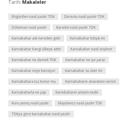
Tarih:
Makaleler
Böğürtlen nasıl yazılır TDK
Dereotu nasıl yazılır TDK
Döküman nasıl yazılır
Karadul nasıl yazılır TDK
Karnabahar adı nereden gelir
Karnabahar bitişik mi
Karnabahar hangi ülkeye aittir
Karnabahar nasıl söylenir
Karnabahar ne demek TDK
Karnabahar ne işe yarar
Karnabahar neye benziyor
Karnabahar su ister mi
Karnabahara tuz konur mu
Karnabaharın anavatanı neresi
Karnabaharla ne yap
Karnıbaharın anlamı nedir
Kuru yemiş nasıl yazılır
Maydanoz nasıl yazılır TDK
TDKya göre karnabahar nasıl yazılır