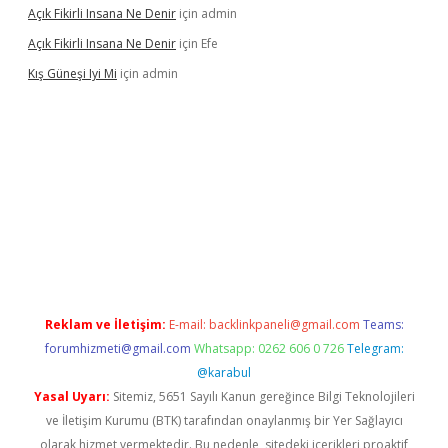
Açık Fikirli Insana Ne Denir
için
admin
Açık Fikirli Insana Ne Denir
için
Efe
Kış Güneşi Iyi Mi
için
admin
riş
Reklam ve İletişim:
E-mail:
backlinkpaneli@gmail.com
Teams:
forumhizmeti@gmail.com
Whatsapp: 0262 606 0 726
Telegram:
@karabul
Yasal Uyarı:
Sitemiz, 5651 Sayılı Kanun gereğince Bilgi Teknolojileri
ve İletişim Kurumu (BTK) tarafından onaylanmış bir Yer Sağlayıcı
olarak hizmet vermektedir. Bu nedenle, sitedeki içerikleri proaktif