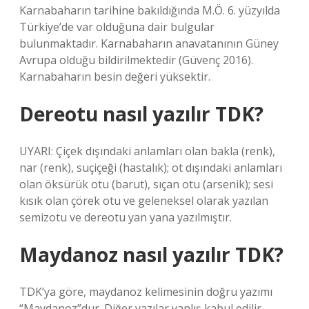
Karnabaharın tarihine bakıldığında M.Ö. 6. yüzyılda
Türkiye’de var olduğuna dair bulgular
bulunmaktadır. Karnabaharın anavatanının Güney
Avrupa olduğu bildirilmektedir (Güvenç 2016).
Karnabaharın besin değeri yüksektir.
Dereotu nasıl yazılır TDK?
UYARI: Çiçek dışındaki anlamları olan bakla (renk),
nar (renk), suçiçeği (hastalık); ot dışındaki anlamları
olan öksürük otu (barut), sıçan otu (arsenik); sesi
kısık olan çörek otu ve geleneksel olarak yazılan
semizotu ve dereotu yan yana yazılmıştır.
Maydanoz nasıl yazılır TDK?
TDK’ya göre, maydanoz kelimesinin doğru yazımı
“Maydanoz”dur. Diğer yazılar yanlış kabul edilir.