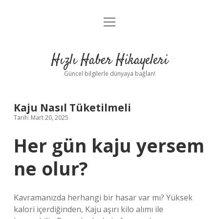
menüyü
Anasayfa
aç
Gizlilik Politikası
Hızlı Haber Hikayeleri
Yasal Uyarı
Güncel bilgilerle dünyaya bağlan!
Hakkımızda
Kaju Nasıl Tüketilmeli
Tarih: Mart 20, 2025
Her gün kaju yersem
ne olur?
Kavramanızda herhangi bir hasar var mı? Yüksek
kalori içerdiğinden, Kaju aşırı kilo alımı ile