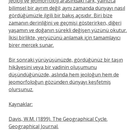
Jeoloji ve jeomorfoloji arasındaki fark, yalnızca
bilimsel bir ayrım değil; aynı zamanda dünyayı nasıl
gördüğümüzle ilgili bir bakış açısıdır. Biri bize
zamanın derinliğini ve geçmişi gösterirken, diğeri
yaşamın ve doğanın sürekli değişen yüzünü okutur.
İkisi birlikte, yeryüzünü anlamak için tamamlayıcı
birer mercek sunar.
Bir sonraki yürüyüşünüzde, gördüğünüz bir taşın
hikâyesini veya bir vadinin oluşumunu
düşündüğünüzde, aslında hem jeoloğun hem de
jeomorfoloğun gözünden dünyayı keşfetmiş
olursunuz.
Kaynaklar:
Davis, W.M. (1899). The Geographical Cycle.
Geographical Journal.