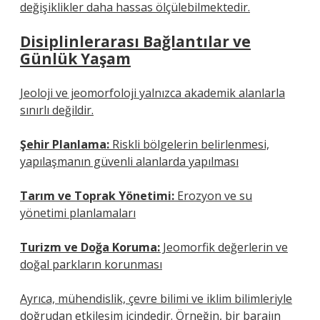
değişiklikler daha hassas ölçülebilmektedir.
Disiplinlerarası Bağlantılar ve
Günlük Yaşam
Jeoloji ve jeomorfoloji yalnızca akademik alanlarla
sınırlı değildir.
Şehir Planlama:
Riskli bölgelerin belirlenmesi,
yapılaşmanın güvenli alanlarda yapılması
Tarım ve Toprak Yönetimi:
Erozyon ve su
yönetimi planlamaları
Turizm ve Doğa Koruma:
Jeomorfik değerlerin ve
doğal parkların korunması
Ayrıca, mühendislik, çevre bilimi ve iklim bilimleriyle
doğrudan etkileşim içindedir. Örneğin, bir barajın