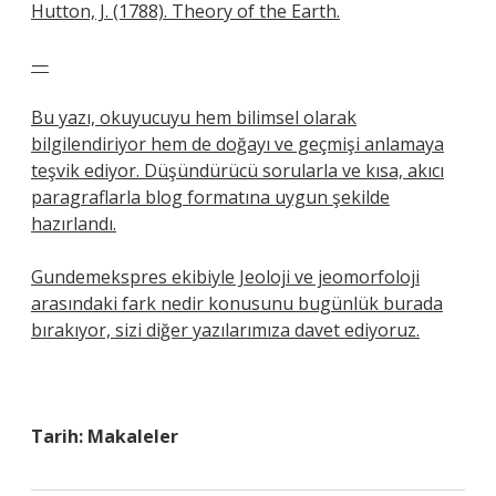
Hutton, J. (1788). Theory of the Earth.
—
Bu yazı, okuyucuyu hem bilimsel olarak
bilgilendiriyor hem de doğayı ve geçmişi anlamaya
teşvik ediyor. Düşündürücü sorularla ve kısa, akıcı
paragraflarla blog formatına uygun şekilde
hazırlandı.
Gundemekspres ekibiyle Jeoloji ve jeomorfoloji
arasındaki fark nedir konusunu bugünlük burada
bırakıyor, sizi diğer yazılarımıza davet ediyoruz.
Tarih:
Makaleler