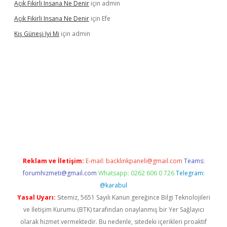
Açık Fikirli Insana Ne Denir
için
admin
Açık Fikirli Insana Ne Denir
için
Efe
Kış Güneşi Iyi Mi
için
admin
 giriş
Reklam ve İletişim:
E-mail:
backlinkpaneli@gmail.com
Teams:
forumhizmeti@gmail.com
Whatsapp: 0262 606 0 726
Telegram:
@karabul
Yasal Uyarı:
Sitemiz, 5651 Sayılı Kanun gereğince Bilgi Teknolojileri
ve İletişim Kurumu (BTK) tarafından onaylanmış bir Yer Sağlayıcı
olarak hizmet vermektedir. Bu nedenle, sitedeki içerikleri proaktif