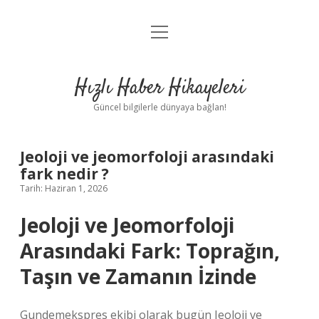
menüyü
Anasayfa
aç
Gizlilik Politikası
Hızlı Haber Hikayeleri
Yasal Uyarı
Güncel bilgilerle dünyaya bağlan!
Hakkımızda
Jeoloji ve jeomorfoloji arasındaki
fark nedir ?
Tarih: Haziran 1, 2026
Jeoloji ve Jeomorfoloji
Arasındaki Fark: Toprağın,
Taşın ve Zamanın İzinde
Gundemekspres ekibi olarak bugün Jeoloji ve