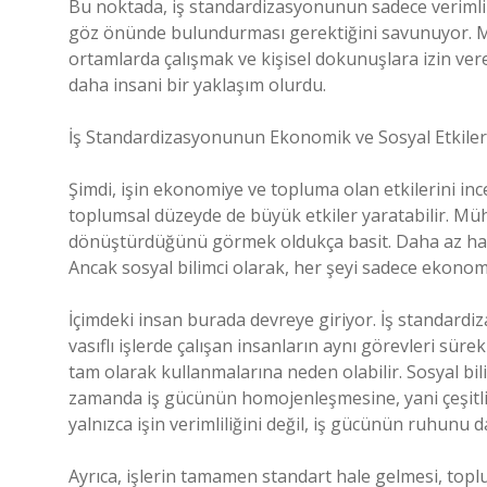
Bu noktada, iş standardizasyonunun sadece verimlil
göz önünde bulundurması gerektiğini savunuyor. Mese
ortamlarda çalışmak ve kişisel dokunuşlara izin veren
daha insani bir yaklaşım olurdu.
İş Standardizasyonunun Ekonomik ve Sosyal Etkiler
Şimdi, işin ekonomiye ve topluma olan etkilerini ince
toplumsal düzeyde de büyük etkiler yaratabilir. Mühe
dönüştürdüğünü görmek oldukça basit. Daha az hata,
Ancak sosyal bilimci olarak, her şeyi sadece ekonom
İçimdeki insan burada devreye giriyor. İş standardiz
vasıflı işlerde çalışan insanların aynı görevleri sürek
tam olarak kullanmalarına neden olabilir. Sosyal bili
zamanda iş gücünün homojenleşmesine, yani çeşitlil
yalnızca işin verimliliğini değil, iş gücünün ruhunu da
Ayrıca, işlerin tamamen standart hale gelmesi, toplu