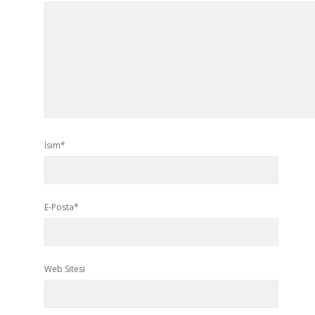
İsim*
E-Posta*
Web Sitesi