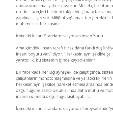
operasyonel maliyetleri düşürür. Mesela, bir otomobi
üretim süreçleri birbirini takip eder, hız artar ve ma
yapılması, işin sürekliliğini sağlamak için gereklidi
mühendislik harikasıdır.
İçimdeki İnsan: Standardizasyonun İnsan Yönü
Ama içimdeki insan tarafı biraz daha farklı düşünüyo
insani boyutu var,” diyor. “Herkesin aynı şekilde çalış
yaratıcılık, bu sistemin içinde kaybolabilir.”
Bir fabrikada her işçi aynı şekilde çalıştığında, sis
çalışanların monotonlaşmasına ve yaratıcı fikirlerin 
herkesin aynı şekilde hareket etmesi arasında bir 
özgürlüğüne sahip olduklarında daha mutlu ve motive 
insanın içindeki özgürlüğü kısıtlayabilir.
İçimdeki insan, standardizasyonun “bireysel ifade”y