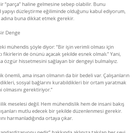
bir “parça” haline gelmesine sebep olabilir. Bunu
yapıyı düzleştirme eğiliminde olduğunu kabul ediyorum,
sı adına buna dikkat etmek gerekir.
 Bir Denge
ki mühendis şöyle diyor: “Bir işin verimli olması için
ı fikirlerin de önünü açacak şekilde esnek olmalı.” Yani,
a özgür hissetmesini sağlayan bir dengeyi bulmalıyız.
ilik önemli, ama insan olmanın da bir bedeli var. Çalışanların
ildikleri, sosyal bağlarını kurabildikleri bir ortam yaratmak
 olmasını gerektiriyor.”
ilik meselesi değil. Hem mühendislik hem de insani bakış
alışanları mutlu edecek bir şekilde düzenlenmesi gerekir.
rını harmanladığında ortaya çıkar.
tandardizasyonu nedir” hakkında aklınıza takılan her şeyi