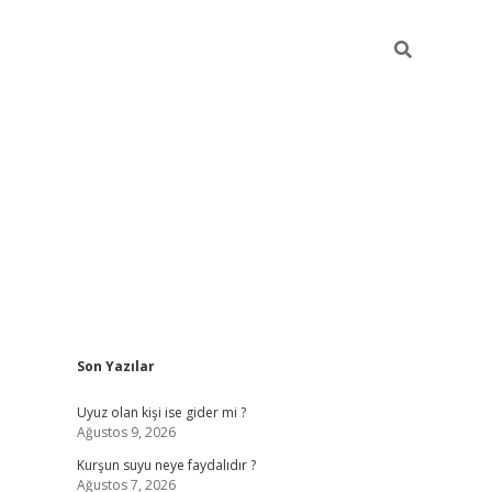
Sidebar
Son Yazılar
ilbet giriş
Uyuz olan kişi ise gider mi ?
Ağustos 9, 2026
Kurşun suyu neye faydalıdır ?
Ağustos 7, 2026