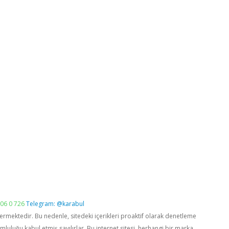
06 0 726
Telegram: @karabul
vermektedir. Bu nedenle, sitedeki içerikleri proaktif olarak denetleme
luğu kabul etmiş sayılırlar. Bu internet sitesi, herhangi bir marka,