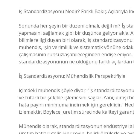
İş Standardizasyonu Nedir? Farklı Bakış Açılarıyla İ
Sonunda her şeyin bir düzeni olmalı, değil mi? İş st
yapmasını sağlamak gibi bir düşünce geliyor akla.
bilimlere ilgi duyan biri olarak, iş standardizasyon
mühendis, işin verimlilik ve sistematik yönüne odakl
çalışmasının ruhsuzlaşabileceğinden endişe ediyor. Ha
standardizasyonunun ne olduğunu farklı açılardan t
İş Standardizasyonu: Mühendislik Perspektifiyle
İçimdeki mühendis şöyle diyor: “İş standardizasyonu,
ve tutarlı bir şekilde işlemesini sağlar. Yani, bir iş
hata payını minimuma indirmek için gereklidir.” Hede
izlemektir. Böylece, üretim sürecinde kaliteyi garanti
Mühendis olarak, standardizasyonun endüstriyel 
üretim hatları gelir. Her şeyin, belirli ölçülerle ve a