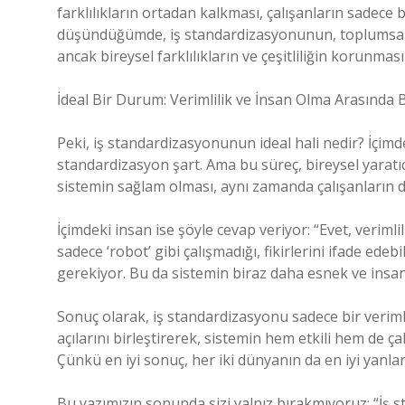
farklılıkların ortadan kalkması, çalışanların sadece 
düşündüğümde, iş standardizasyonunun, toplumsal 
ancak bireysel farklılıkların ve çeşitliliğin korunma
İdeal Bir Durum: Verimlilik ve İnsan Olma Arasında
Peki, iş standardizasyonunun ideal hali nedir? İçimde
standardizasyon şart. Ama bu süreç, bireysel yaratıc
sistemin sağlam olması, aynı zamanda çalışanların d
İçimdeki insan ise şöyle cevap veriyor: “Evet, veriml
sadece ‘robot’ gibi çalışmadığı, fikirlerini ifade edeb
gerekiyor. Bu da sistemin biraz daha esnek ve insani
Sonuç olarak, iş standardizasyonu sadece bir veriml
açılarını birleştirerek, sistemin hem etkili hem de ç
Çünkü en iyi sonuç, her iki dünyanın da en iyi yanla
Bu yazımızın sonunda sizi yalnız bırakmıyoruz; “İş s