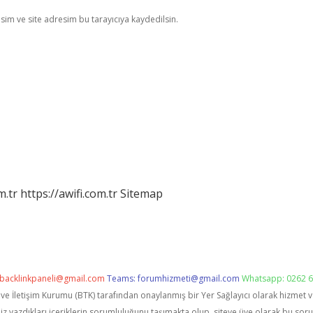
im ve site adresim bu tarayıcıya kaydedilsin.
m.tr
https://awifi.com.tr
Sitemap
backlinkpaneli@gmail.com
Teams:
forumhizmeti@gmail.com
Whatsapp: 0262 6
i ve İletişim Kurumu (BTK) tarafından onaylanmış bir Yer Sağlayıcı olarak hizmet 
zdıkları içeriklerin sorumluluğunu taşımakta olup, siteye üye olarak bu sorumlu