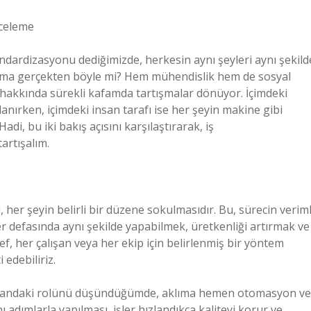
nceleme
andardizasyonu dediğimizde, herkesin aynı şeyleri aynı şekild
 Ama gerçekten böyle mi? Hem mühendislik hem de sosyal
u hakkında sürekli kafamda tartışmalar dönüyor. İçimdeki
anırken, içimdeki insan tarafı ise her şeyin makine gibi
di, bu iki bakış açısını karşılaştırarak, iş
artışalım.
 her şeyin belirli bir düzene sokulmasıdır. Bu, sürecin veriml
i her defasında aynı şekilde yapabilmek, üretkenliği artırmak ve
f, her çalışan veya her ekip için belirlenmiş bir yöntem
 edebiliriz.
alandaki rolünü düşündüğümde, aklıma hemen otomasyon ve
ynı adımlarla yapılması, işler hızlandıkça kaliteyi korur ve