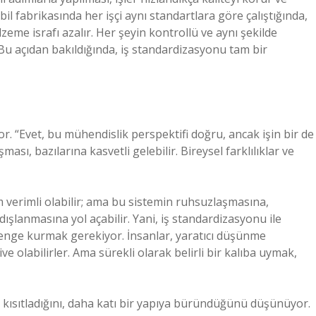
l fabrikasında her işçi aynı standartlara göre çalıştığında,
lzeme israfı azalır. Her şeyin kontrollü ve aynı şekilde
r. Bu açıdan bakıldığında, iş standardizasyonu tam bir
r. “Evet, bu mühendislik perspektifi doğru, ancak işin bir de
ması, bazılarına kasvetli gelebilir. Bireysel farklılıklar ve
tem verimli olabilir; ama bu sistemin ruhsuzlaşmasına,
dışlanmasına yol açabilir. Yani, iş standardizasyonu ile
denge kurmak gerekiyor. İnsanlar, yaratıcı düşünme
olabilirler. Ama sürekli olarak belirli bir kalıba uymak,
i kısıtladığını, daha katı bir yapıya büründüğünü düşünüyor.