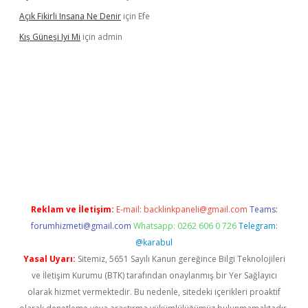
Açık Fikirli Insana Ne Denir
için
Efe
Kış Güneşi Iyi Mi
için
admin
riş
Reklam ve İletişim:
E-mail:
backlinkpaneli@gmail.com
Teams:
forumhizmeti@gmail.com
Whatsapp: 0262 606 0 726
Telegram:
@karabul
Yasal Uyarı:
Sitemiz, 5651 Sayılı Kanun gereğince Bilgi Teknolojileri
ve İletişim Kurumu (BTK) tarafından onaylanmış bir Yer Sağlayıcı
olarak hizmet vermektedir. Bu nedenle, sitedeki içerikleri proaktif