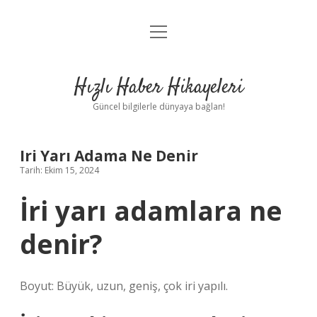
menüyü
Anasayfa
aç
Gizlilik Politikası
Hızlı Haber Hikayeleri
Yasal Uyarı
Güncel bilgilerle dünyaya bağlan!
Hakkımızda
Iri Yarı Adama Ne Denir
Tarih: Ekim 15, 2024
İri yarı adamlara ne
denir?
Boyut: Büyük, uzun, geniş, çok iri yapılı.