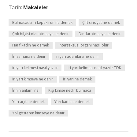
Tarih:
Makaleler
Bulmacada iri kepekli un ne demek
Çift cinsiyet ne demek
Çok bilgisi olan kimseye ne denir
Dindar kimseye ne denir
Hafif kadın ne demek
Interseksüel organı nasıl olur
İri samana ne denir
İri yarı adamlara ne denir
İri yarı kelimesi nasıl yazılır
İri yarı kelimesi nasıl yazılır TDK
İri yarı kimseye ne denir
İri yarı ne demek
İrinin anlamı ne
Kişi kimse nedir bulmaca
Yarı açık ne demek
Yarı kadın ne demek
Yol gösteren kimseye ne denir