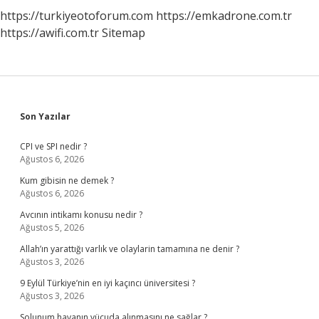
https://turkiyeotoforum.com
https://emkadrone.com.tr
https://awifi.com.tr
Sitemap
Sidebar
Son Yazılar
CPI ve SPI nedir ?
Ağustos 6, 2026
Kum gibisin ne demek ?
Ağustos 6, 2026
Avcının intikamı konusu nedir ?
Ağustos 5, 2026
Allah’ın yarattığı varlık ve olaylarin tamamına ne denir ?
Ağustos 3, 2026
9 Eylül Türkiye’nin en iyi kaçıncı üniversitesi ?
Ağustos 3, 2026
Solunum havanın vücuda alınmasını ne sağlar ?