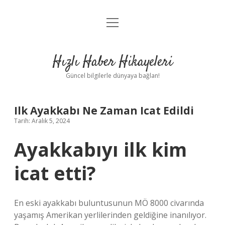
menüyü
Anasayfa
aç
Gizlilik Politikası
Hızlı Haber Hikayeleri
Yasal Uyarı
Güncel bilgilerle dünyaya bağlan!
Hakkımızda
Ilk Ayakkabı Ne Zaman Icat Edildi
Tarih: Aralık 5, 2024
Ayakkabıyı ilk kim
icat etti?
En eski ayakkabı buluntusunun MÖ 8000 civarında
yaşamış Amerikan yerlilerinden geldiğine inanılıyor.