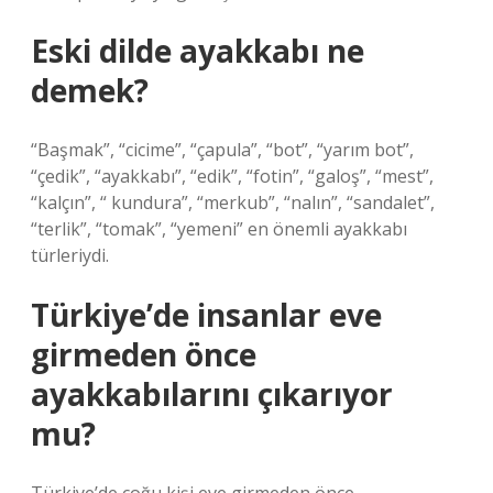
Eski dilde ayakkabı ne
demek?
“Başmak”, “cicime”, “çapula”, “bot”, “yarım bot”,
“çedik”, “ayakkabı”, “edik”, “fotin”, “galoş”, “mest”,
“kalçın”, “ kundura”, “merkub”, “nalın”, “sandalet”,
“terlik”, “tomak”, “yemeni” en önemli ayakkabı
türleriydi.
Türkiye’de insanlar eve
girmeden önce
ayakkabılarını çıkarıyor
mu?