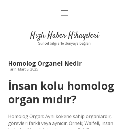
menüyü
Anasayfa
aç
Gizlilik Politikası
Hızlı Haber Hikayeleri
Yasal Uyarı
Güncel bilgilerle dünyaya bağlan!
Hakkımızda
Homolog Organel Nedir
Tarih: Mart 8, 2025
İnsan kolu homolog
organ mıdır?
Homolog Organ: Aynı kökene sahip organlardır,
görevleri farklı veya aynıdır. Örnek; Walfell, insan