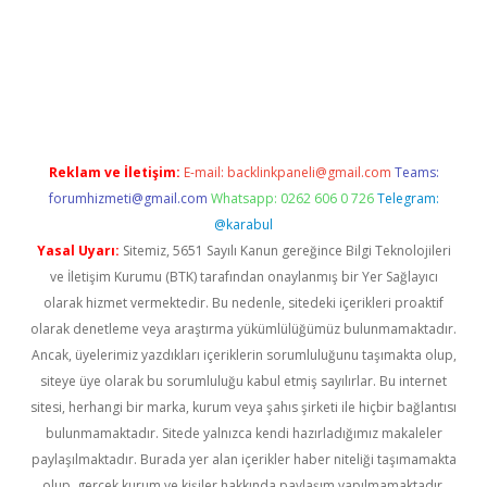
lbet giriş
Reklam ve İletişim:
E-mail:
backlinkpaneli@gmail.com
Teams:
forumhizmeti@gmail.com
Whatsapp: 0262 606 0 726
Telegram:
@karabul
Yasal Uyarı:
Sitemiz, 5651 Sayılı Kanun gereğince Bilgi Teknolojileri
ve İletişim Kurumu (BTK) tarafından onaylanmış bir Yer Sağlayıcı
olarak hizmet vermektedir. Bu nedenle, sitedeki içerikleri proaktif
olarak denetleme veya araştırma yükümlülüğümüz bulunmamaktadır.
Ancak, üyelerimiz yazdıkları içeriklerin sorumluluğunu taşımakta olup,
siteye üye olarak bu sorumluluğu kabul etmiş sayılırlar. Bu internet
sitesi, herhangi bir marka, kurum veya şahıs şirketi ile hiçbir bağlantısı
bulunmamaktadır. Sitede yalnızca kendi hazırladığımız makaleler
paylaşılmaktadır. Burada yer alan içerikler haber niteliği taşımamakta
olup, gerçek kurum ve kişiler hakkında paylaşım yapılmamaktadır.