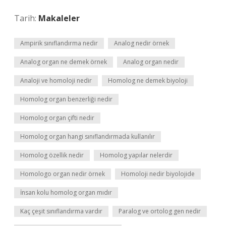
Tarih:
Makaleler
Ampirik sınıflandırma nedir
Analog nedir örnek
Analog organ ne demek örnek
Analog organ nedir
Analoji ve homoloji nedir
Homolog ne demek biyoloji
Homolog organ benzerliği nedir
Homolog organ çifti nedir
Homolog organ hangi sınıflandırmada kullanılır
Homolog özellik nedir
Homolog yapılar nelerdir
Homologo organ nedir örnek
Homoloji nedir biyolojide
İnsan kolu homolog organ mıdır
Kaç çeşit sınıflandırma vardır
Paralog ve ortolog gen nedir