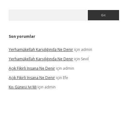
Arama
Son yorumlar
Yerhamükellah Karşılığında Ne Denir
için
admin
Yerhamükellah Karşılığında Ne Denir
için
Sevil
Açık Fikirli Insana Ne Denir
için
admin
Açık Fikirli Insana Ne Denir
için
Efe
Kış Güneşi Iyi Mi
için
admin
riş