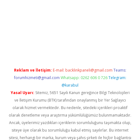
ş
Reklam ve İletişim:
E-mail:
backlinkpaneli@gmail.com
Teams:
forumhizmeti@gmail.com
Whatsapp: 0262 606 0 726
Telegram:
@karabul
Yasal Uyarı:
Sitemiz, 5651 Sayılı Kanun gereğince Bilgi Teknolojileri
ve İletişim Kurumu (BTK) tarafından onaylanmış bir Yer Sağlayıcı
olarak hizmet vermektedir. Bu nedenle, sitedeki içerikleri proaktif
olarak denetleme veya araştırma yükümlülüğümüz bulunmamaktadır.
Ancak, üyelerimiz yazdıkları içeriklerin sorumluluğunu taşımakta olup,
siteye üye olarak bu sorumluluğu kabul etmiş sayılırlar. Bu internet
sitesi, herhangi bir marka, kurum veya şahıs şirketi ile hiçbir bağlantısı