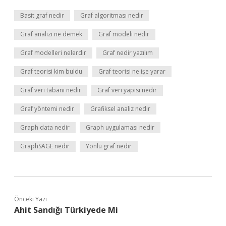
Basit graf nedir
Graf algoritması nedir
Graf analizi ne demek
Graf modeli nedir
Graf modelleri nelerdir
Graf nedir yazılım
Graf teorisi kim buldu
Graf teorisi ne işe yarar
Graf veri tabanı nedir
Graf veri yapısı nedir
Graf yöntemi nedir
Grafiksel analiz nedir
Graph data nedir
Graph uygulaması nedir
GraphSAGE nedir
Yönlü graf nedir
Önceki Yazı
Ahit Sandığı Türkiyede Mi