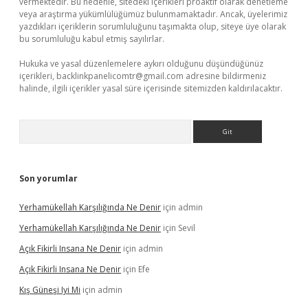
vermektedir. Bu nedenle, sitedeki içerikleri proaktif olarak denetleme
veya araştırma yükümlülüğümüz bulunmamaktadır. Ancak, üyelerimiz
yazdıkları içeriklerin sorumluluğunu taşımakta olup, siteye üye olarak
bu sorumluluğu kabul etmiş sayılırlar.
Hukuka ve yasal düzenlemelere aykırı olduğunu düşündüğünüz
içerikleri,
backlinkpanelicomtr@gmail.com
adresine bildirmeniz
halinde, ilgili içerikler yasal süre içerisinde sitemizden kaldırılacaktır.
Arama
Son yorumlar
Yerhamükellah Karşılığında Ne Denir
için
admin
Yerhamükellah Karşılığında Ne Denir
için
Sevil
Açık Fikirli Insana Ne Denir
için
admin
Açık Fikirli Insana Ne Denir
için
Efe
Kış Güneşi Iyi Mi
için
admin