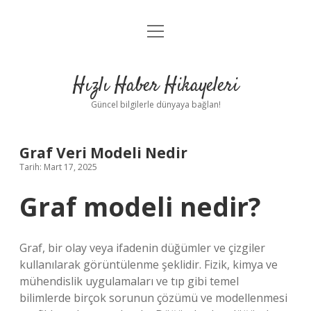
menüyü
Anasayfa
aç
Gizlilik Politikası
Hızlı Haber Hikayeleri
Yasal Uyarı
Güncel bilgilerle dünyaya bağlan!
Hakkımızda
Graf Veri Modeli Nedir
Tarih: Mart 17, 2025
Graf modeli nedir?
Graf, bir olay veya ifadenin düğümler ve çizgiler
kullanılarak görüntülenme şeklidir. Fizik, kimya ve
mühendislik uygulamaları ve tıp gibi temel
bilimlerde birçok sorunun çözümü ve modellenmesi