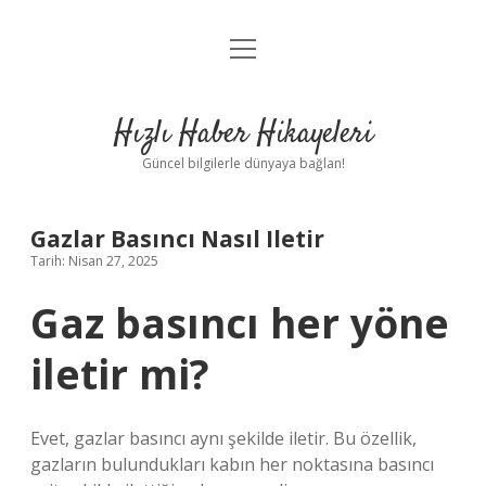
menüyü
Anasayfa
aç
Gizlilik Politikası
Hızlı Haber Hikayeleri
Yasal Uyarı
Güncel bilgilerle dünyaya bağlan!
Hakkımızda
Gazlar Basıncı Nasıl Iletir
Tarih: Nisan 27, 2025
Gaz basıncı her yöne
iletir mi?
Evet, gazlar basıncı aynı şekilde iletir. Bu özellik,
gazların bulundukları kabın her noktasına basıncı