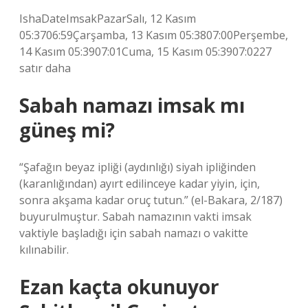
IshaDateImsakPazarSalı, 12 Kasım
05:3706:59Çarşamba, 13 Kasım 05:3807:00Perşembe,
14 Kasım 05:3907:01Cuma, 15 Kasım 05:3907:0227
satır daha
Sabah namazı imsak mı
güneş mi?
“Şafağın beyaz ipliği (aydınlığı) siyah ipliğinden
(karanlığından) ayırt edilinceye kadar yiyin, için,
sonra akşama kadar oruç tutun.” (el-Bakara, 2/187)
buyurulmuştur. Sabah namazının vakti imsak
vaktiyle başladığı için sabah namazı o vakitte
kılınabilir.
Ezan kaçta okunuyor