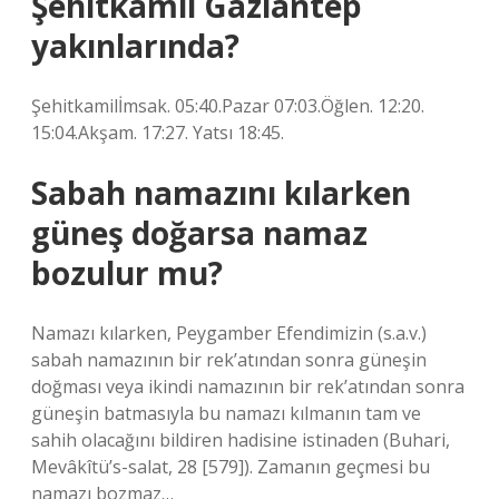
Şehitkamil Gaziantep
yakınlarında?
Şehitkamilİmsak. 05:40.Pazar 07:03.Öğlen. 12:20.
15:04.Akşam. 17:27. Yatsı 18:45.
Sabah namazını kılarken
güneş doğarsa namaz
bozulur mu?
Namazı kılarken, Peygamber Efendimizin (s.a.v.)
sabah namazının bir rek’atından sonra güneşin
doğması veya ikindi namazının bir rek’atından sonra
güneşin batmasıyla bu namazı kılmanın tam ve
sahih olacağını bildiren hadisine istinaden (Buhari,
Mevâkîtü’s-salat, 28 [579]). Zamanın geçmesi bu
namazı bozmaz…