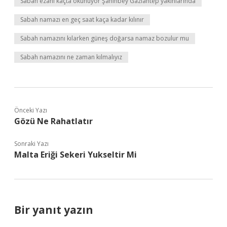
Sabah ezanı kaçta okunuyor Şahinbey Gaziantep yakınlarında
Sabah namazı en geç saat kaça kadar kılınır
Sabah namazını kılarken güneş doğarsa namaz bozulur mu
Sabah namazını ne zaman kılmalıyız
Önceki Yazı
Gözü Ne Rahatlatır
Sonraki Yazı
Malta Eriği Sekeri Yukseltir Mi
Bir yanıt yazın