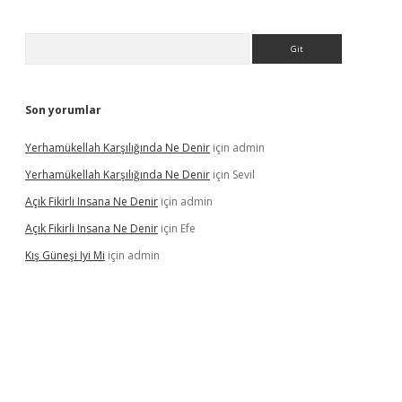
Arama
Son yorumlar
Yerhamükellah Karşılığında Ne Denir
için
admin
Yerhamükellah Karşılığında Ne Denir
için
Sevil
Açık Fikirli Insana Ne Denir
için
admin
Açık Fikirli Insana Ne Denir
için
Efe
Kış Güneşi Iyi Mi
için
admin
giriş