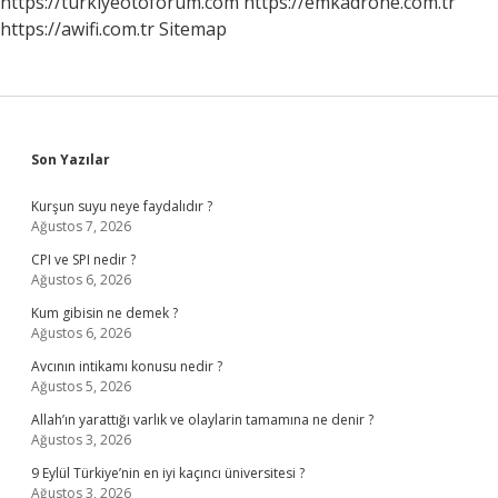
https://turkiyeotoforum.com
https://emkadrone.com.tr
https://awifi.com.tr
Sitemap
Sidebar
Son Yazılar
Kurşun suyu neye faydalıdır ?
Ağustos 7, 2026
CPI ve SPI nedir ?
Ağustos 6, 2026
Kum gibisin ne demek ?
Ağustos 6, 2026
Avcının intikamı konusu nedir ?
Ağustos 5, 2026
Allah’ın yarattığı varlık ve olaylarin tamamına ne denir ?
Ağustos 3, 2026
9 Eylül Türkiye’nin en iyi kaçıncı üniversitesi ?
Ağustos 3, 2026