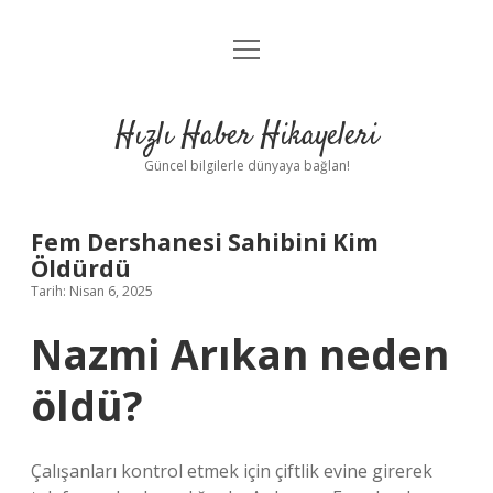
menüyü
Anasayfa
aç
Gizlilik Politikası
Hızlı Haber Hikayeleri
Yasal Uyarı
Güncel bilgilerle dünyaya bağlan!
Hakkımızda
Fem Dershanesi Sahibini Kim
Öldürdü
Tarih: Nisan 6, 2025
Nazmi Arıkan neden
öldü?
Çalışanları kontrol etmek için çiftlik evine girerek