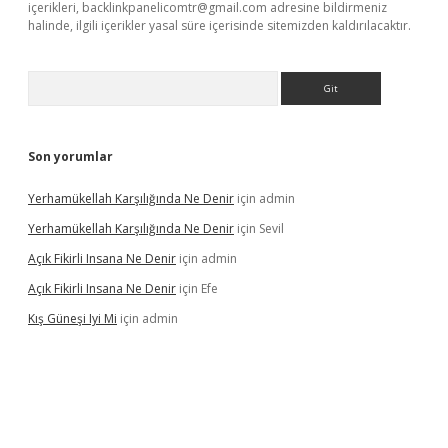
içerikleri,
backlinkpanelicomtr@gmail.com
adresine bildirmeniz
halinde, ilgili içerikler yasal süre içerisinde sitemizden kaldırılacaktır.
Arama
Son yorumlar
Yerhamükellah Karşılığında Ne Denir
için
admin
Yerhamükellah Karşılığında Ne Denir
için
Sevil
Açık Fikirli Insana Ne Denir
için
admin
Açık Fikirli Insana Ne Denir
için
Efe
Kış Güneşi Iyi Mi
için
admin