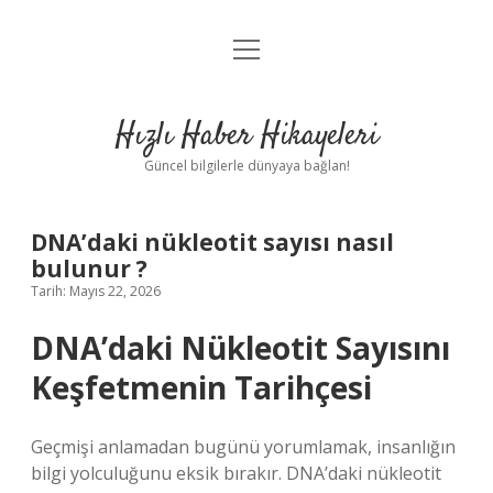
menüyü
Anasayfa
aç
Gizlilik Politikası
Hızlı Haber Hikayeleri
Yasal Uyarı
Güncel bilgilerle dünyaya bağlan!
Hakkımızda
DNA’daki nükleotit sayısı nasıl
bulunur ?
Tarih: Mayıs 22, 2026
DNA’daki Nükleotit Sayısını
Keşfetmenin Tarihçesi
Geçmişi anlamadan bugünü yorumlamak, insanlığın
bilgi yolculuğunu eksik bırakır. DNA’daki nükleotit