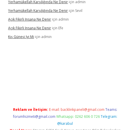
Yerhamükellah Karşılığında Ne Denir
için
admin
Yerhamükellah Karşılığında Ne Denir
için
Sevil
Açık Fikirli Insana Ne Denir
için
admin
Açık Fikirli Insana Ne Denir
için
Efe
Kış Güneşi Iyi Mi
için
admin
giriş
Reklam ve İletişim:
E-mail:
backlinkpaneli@gmail.com
Teams:
forumhizmeti@gmail.com
Whatsapp: 0262 606 0 726
Telegram:
@karabul