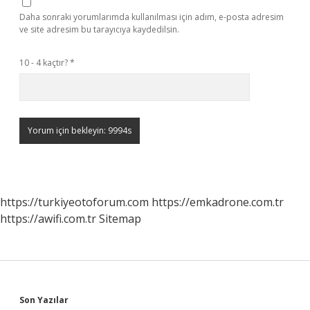
Daha sonraki yorumlarımda kullanılması için adım, e-posta adresim
ve site adresim bu tarayıcıya kaydedilsin.
10 - 4 kaçtır?
*
https://turkiyeotoforum.com
https://emkadrone.com.tr
https://awifi.com.tr
Sitemap
Sidebar
Son Yazılar