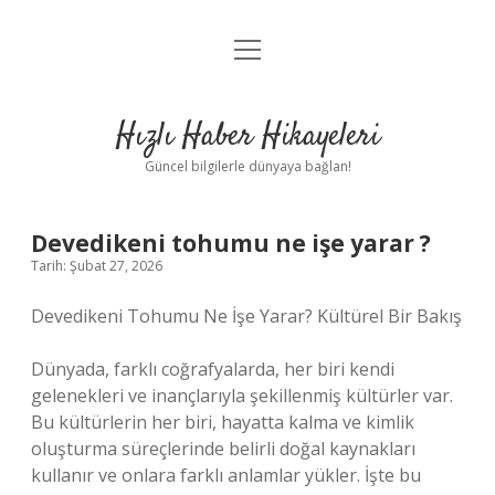
menüyü
Anasayfa
aç
Gizlilik Politikası
Hızlı Haber Hikayeleri
Yasal Uyarı
Güncel bilgilerle dünyaya bağlan!
Hakkımızda
Devedikeni tohumu ne işe yarar ?
Tarih: Şubat 27, 2026
Devedikeni Tohumu Ne İşe Yarar? Kültürel Bir Bakış
Dünyada, farklı coğrafyalarda, her biri kendi
gelenekleri ve inançlarıyla şekillenmiş kültürler var.
Bu kültürlerin her biri, hayatta kalma ve kimlik
oluşturma süreçlerinde belirli doğal kaynakları
kullanır ve onlara farklı anlamlar yükler. İşte bu